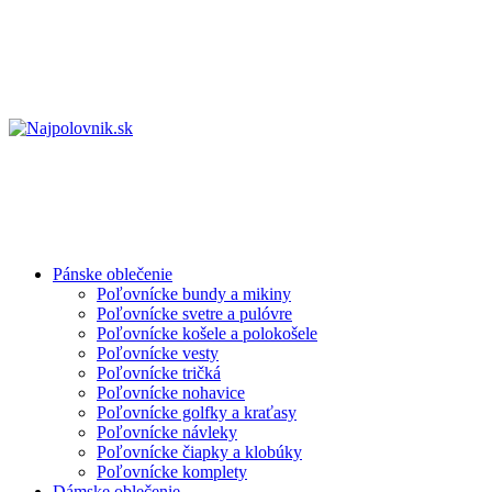
Pánske oblečenie
Poľovnícke bundy a mikiny
Poľovnícke svetre a pulóvre
Poľovnícke košele a polokošele
Poľovnícke vesty
Poľovnícke tričká
Poľovnícke nohavice
Poľovnícke golfky a kraťasy
Poľovnícke návleky
Poľovnícke čiapky a klobúky
Poľovnícke komplety
Dámske oblečenie