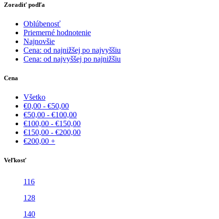
Zoradiť podľa
Oblúbenosť
Priemerné hodnotenie
Najnovšie
Cena: od najnižšej po najvyššiu
Cena: od najvyššej po najnižšiu
Cena
Všetko
€
0,00
-
€
50,00
€
50,00
-
€
100,00
€
100,00
-
€
150,00
€
150,00
-
€
200,00
€
200,00
+
Veľkosť
116
128
140