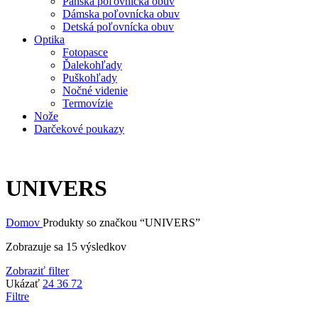
Pánska poľovnícka obuv
Dámska poľovnícka obuv
Detská poľovnícka obuv
Optika
Fotopasce
Ďalekohľady
Puškohľady
Nočné videnie
Termovízie
Nože
Darčekové poukazy
UNIVERS
Domov
Produkty so značkou “UNIVERS”
Zobrazuje sa 15 výsledkov
Zobraziť filter
Ukázať
24
36
72
Filtre