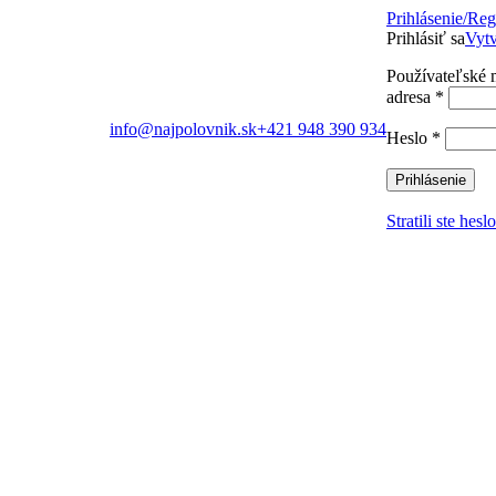
Prihlásenie/Reg
Prihlásiť sa
Vytv
Používateľské 
adresa
*
info@najpolovnik.sk
+421 948 390 934
Heslo
*
Prihlásenie
Stratili ste hesl