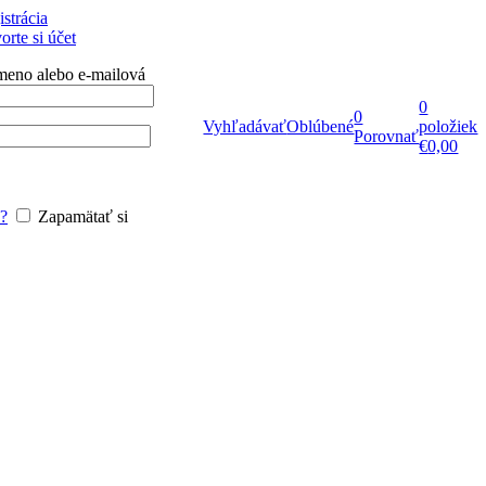
istrácia
orte si účet
meno alebo e-mailová
0
0
Vyhľadávať
Oblúbené
položiek
Porovnať
€
0,00
o?
Zapamätať si