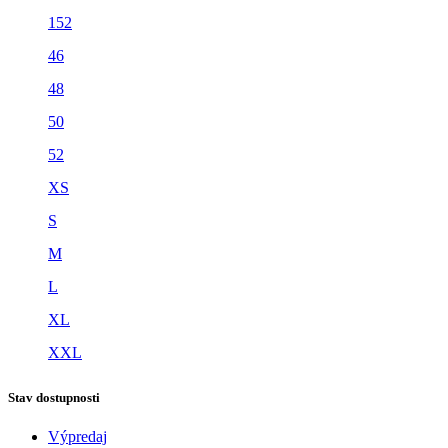
152
46
48
50
52
XS
S
M
L
XL
XXL
Stav dostupnosti
Výpredaj