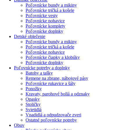
Poľovnícke bundy a mikiny
Poľovnícke tričká a košele
Poľovnícke vesty
Poľovnícke nohavice
Poľovnícke komplety
Poľovnícke doplnky
Detské oblečenie
Poľovnícke bundy a mikiny
Poľovnícke tričká a košele
Poľovnícke nohavice
Poľovnícke čiapky a klobúky
Poľovnícke doplnky
Poľovnícke potreby a doplnky
Batohy a tašky
Remene na zbrane, nábojové pásy
Poľovnícke rukavice a šály
Ponožky
Kravaty, parohové bollá a odznaky
Opasky
Stoličky
Svietidlá
Vnadidlá a odpudzovače zveri
Ostatné poľovnícke potreby
Obuv