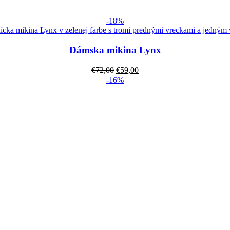
-18%
Výber možností
Dámska mikina Lynx
Pôvodná
Aktuálna
€
72,00
€
59,00
-16%
cena
cena
bola:
je:
€72,00.
€59,00.