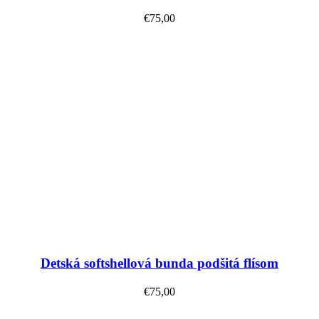
€
75,00
Výber možností
Detská softshellová bunda podšitá flísom
€
75,00