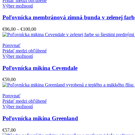
Pridať medzi obľúbené
Výber možností
Poľovnícka membránová zimná bunda v zelenej farb
Price
€
96,00
–
€
100,00
range:
€96,00
through
Porovnať
€100,00
Pridať medzi obľúbené
Výber možností
Poľovnícka mikina Cevendale
€
59,00
Porovnať
Pridať medzi obľúbené
Výber možností
Poľovnícka mikina Greenland
€
57,00