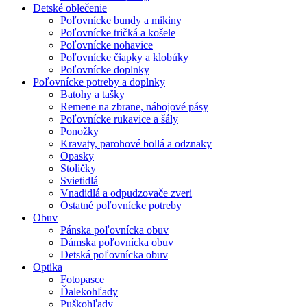
Detské oblečenie
Poľovnícke bundy a mikiny
Poľovnícke tričká a košele
Poľovnícke nohavice
Poľovnícke čiapky a klobúky
Poľovnícke doplnky
Poľovnícke potreby a doplnky
Batohy a tašky
Remene na zbrane, nábojové pásy
Poľovnícke rukavice a šály
Ponožky
Kravaty, parohové bollá a odznaky
Opasky
Stoličky
Svietidlá
Vnadidlá a odpudzovače zveri
Ostatné poľovnícke potreby
Obuv
Pánska poľovnícka obuv
Dámska poľovnícka obuv
Detská poľovnícka obuv
Optika
Fotopasce
Ďalekohľady
Puškohľady