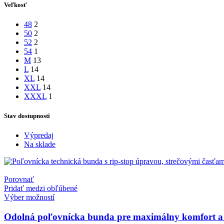
Veľkosť
48
2
50
2
52
2
54
1
M
13
L
14
XL
14
XXL
14
XXXL
1
Stav dostupnosti
Výpredaj
Na sklade
Porovnať
Pridať medzi obľúbené
Výber možností
Odolná poľovnícka bunda pre maximálny komfort a