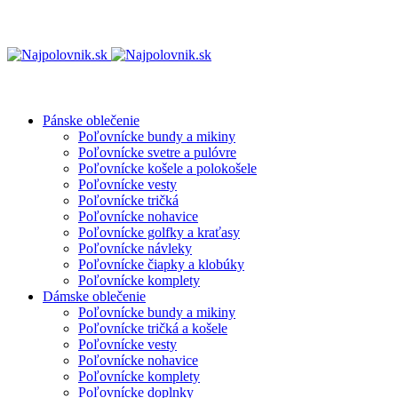
Pánske oblečenie
Poľovnícke bundy a mikiny
Poľovnícke svetre a pulóvre
Poľovnícke košele a polokošele
Poľovnícke vesty
Poľovnícke tričká
Poľovnícke nohavice
Poľovnícke golfky a kraťasy
Poľovnícke návleky
Poľovnícke čiapky a klobúky
Poľovnícke komplety
Dámske oblečenie
Poľovnícke bundy a mikiny
Poľovnícke tričká a košele
Poľovnícke vesty
Poľovnícke nohavice
Poľovnícke komplety
Poľovnícke doplnky