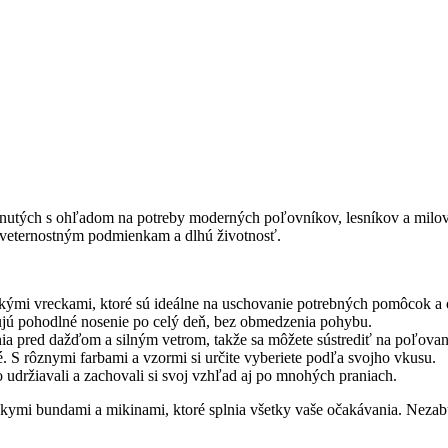
nutých s ohľadom na potreby moderných poľovníkov, lesníkov a milovn
oveternostným podmienkam a dlhú životnosť.
ými vreckami, ktoré sú ideálne na uschovanie potrebných pomôcok a 
ujú pohodlné nosenie po celý deň, bez obmedzenia pohybu.
nia pred dažďom a silným vetrom, takže sa môžete sústrediť na poľova
é. S rôznymi farbami a vzormi si určite vyberiete podľa svojho vkusu.
 udržiavali a zachovali si svoj vzhľad aj po mnohých praniach.
íckymi bundami a mikinami, ktoré splnia všetky vaše očakávania. Nezab