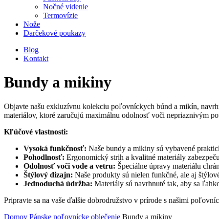
Nočné videnie
Termovízie
Nože
Darčekové poukazy
Blog
Kontakt
Bundy a mikiny
Objavte našu exkluzívnu kolekciu poľovníckych búnd a mikín, navrh
materiálov, ktoré zaručujú maximálnu odolnosť voči nepriaznivým p
Kľúčové vlastnosti:
Vysoká funkčnosť:
Naše bundy a mikiny sú vybavené praktick
Pohodlnosť:
Ergonomický strih a kvalitné materiály zabezpeč
Odolnosť voči vode a vetru:
Špeciálne úpravy materiálu chrá
Štýlový dizajn:
Naše produkty sú nielen funkčné, ale aj štýlov
Jednoduchá údržba:
Materiály sú navrhnuté tak, aby sa ľahko
Pripravte sa na vaše ďalšie dobrodružstvo v prírode s našimi poľovn
Domov
Pánske poľovnícke oblečenie
Bundy a mikiny