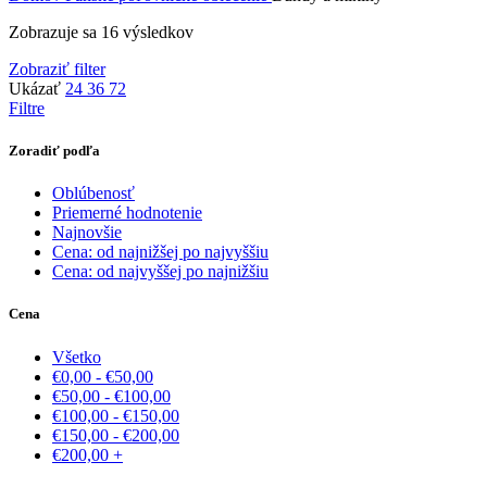
Zobrazuje sa 16 výsledkov
Zobraziť filter
Ukázať
24
36
72
Filtre
Zoradiť podľa
Oblúbenosť
Priemerné hodnotenie
Najnovšie
Cena: od najnižšej po najvyššiu
Cena: od najvyššej po najnižšiu
Cena
Všetko
€
0,00
-
€
50,00
€
50,00
-
€
100,00
€
100,00
-
€
150,00
€
150,00
-
€
200,00
€
200,00
+