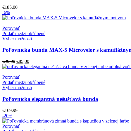
€
185,00
-6%
Porovnať
Pridať medzi obľúbené
Výber možností
Poľovnícka bunda MAX-5 Microvelor s kamuflážny
Pôvodná
Aktuálna
€
90,00
€
85,00
cena
cena
bola:
je:
€90,00.
€85,00.
Porovnať
Pridať medzi obľúbené
Výber možností
Poľovnícka elegantná nešušťavá bunda
€
169,99
-20%
Porovnať