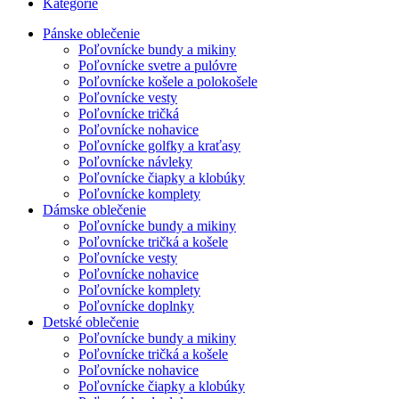
Kategórie
Pánske oblečenie
Poľovnícke bundy a mikiny
Poľovnícke svetre a pulóvre
Poľovnícke košele a polokošele
Poľovnícke vesty
Poľovnícke tričká
Poľovnícke nohavice
Poľovnícke golfky a kraťasy
Poľovnícke návleky
Poľovnícke čiapky a klobúky
Poľovnícke komplety
Dámske oblečenie
Poľovnícke bundy a mikiny
Poľovnícke tričká a košele
Poľovnícke vesty
Poľovnícke nohavice
Poľovnícke komplety
Poľovnícke doplnky
Detské oblečenie
Poľovnícke bundy a mikiny
Poľovnícke tričká a košele
Poľovnícke nohavice
Poľovnícke čiapky a klobúky