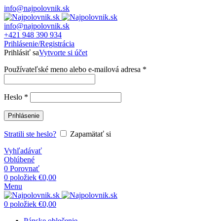
info@najpolovnik.sk
info@najpolovnik.sk
+421 948 390 934
Prihlásenie/Registrácia
Prihlásiť sa
Vytvorte si účet
Používateľské meno alebo e-mailová adresa
*
Heslo
*
Prihlásenie
Stratili ste heslo?
Zapamätať si
Vyhľadávať
Oblúbené
0
Porovnať
0
položiek
€
0,00
Menu
0
položiek
€
0,00
Pánske oblečenie