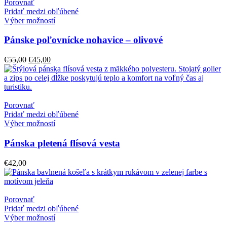
Porovnať
Pridať medzi obľúbené
Výber možností
Pánske poľovnícke nohavice – olivové
Pôvodná
Aktuálna
€
55,00
€
45,00
cena
cena
bola:
je:
€55,00.
€45,00.
Porovnať
Pridať medzi obľúbené
Výber možností
Pánska pletená flísová vesta
€
42,00
Porovnať
Pridať medzi obľúbené
Výber možností