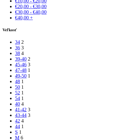
€
10,00
-
€
20,00
€
20,00
-
€
30,00
€
30,00
-
€
40,00
€
40,00
+
Veľkosť
34
2
36
3
38
4
39-40
2
45-46
3
47-48
1
49-50
1
48
1
50
1
52
1
54
1
40
4
41-42
3
43-44
3
42
4
44
1
S
1
M
6