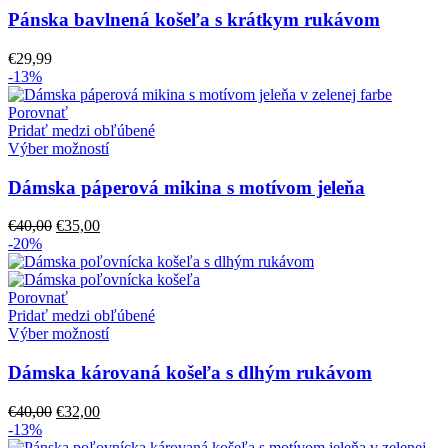
Pánska bavlnená košeľa s krátkym rukávom
€
29,99
-13%
Porovnať
Pridať medzi obľúbené
Výber možností
Dámska páperová mikina s motívom jeleňa
Pôvodná
Aktuálna
€
40,00
€
35,00
cena
cena
-20%
bola:
je:
€40,00.
€35,00.
Porovnať
Pridať medzi obľúbené
Výber možností
Dámska károvaná košeľa s dlhým rukávom
Pôvodná
Aktuálna
€
40,00
€
32,00
cena
cena
-13%
bola:
je: