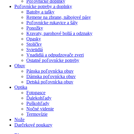
Poľovnícke doplnky
Poľovnícke potreby a doplnky
Batohy a tašky
Remene na zbrane, nábojové pásy
Poľovnícke rukavice a šály
Ponožky
Kravaty, parohové bollá a odznaky
Opasky
Stoličky
Svietidlá
Vnadidlá a odpudzovače zveri
Ostatné poľovnícke potreby
Obuv
Pánska poľovnícka obuv
Dámska poľovnícka obuv
Detská poľovnícka obuv
Optika
Fotopasce
Ďalekohľady
Puškohľady
Nočné videnie
Termovízie
Nože
Darčekové poukazy