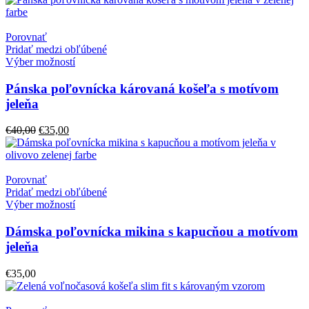
€40,00.
€32,00.
Porovnať
Pridať medzi obľúbené
Výber možností
Pánska poľovnícka károvaná košeľa s motívom
jeleňa
Pôvodná
Aktuálna
€
40,00
€
35,00
cena
cena
bola:
je:
€40,00.
€35,00.
Porovnať
Pridať medzi obľúbené
Výber možností
Dámska poľovnícka mikina s kapucňou a motívom
jeleňa
€
35,00