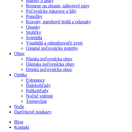
Batohy a tašky
Remene na zbrane, nábojové pásy
Poľovnícke rukavice a šály
Ponožky
Kravaty, parohové bollá a odznaky
Opasky
Stoličky
Svietidlá
Vnadidlá a odpudzovače zveri
Ostatné poľovnícke potreby
Obuv
Pánska poľovnícka obuv
Dámska poľovnícka obuv
Detská poľovnícka obuv
Optika
Fotopasce
Ďalekohľady
Puškohľady
Nočné videnie
Termovízie
Nože
Darčekové poukazy
Blog
Kontakt