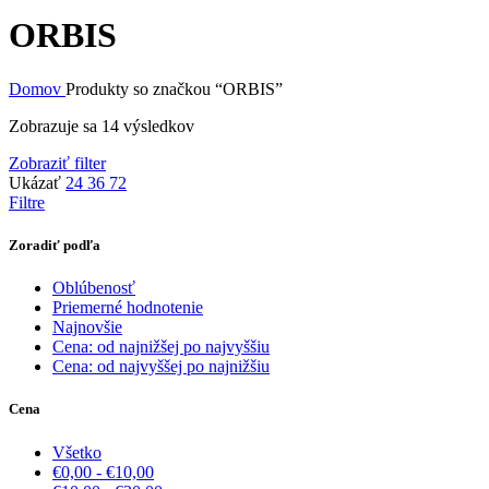
ORBIS
Domov
Produkty so značkou “ORBIS”
Zoradené
Zobrazuje sa 14 výsledkov
podľa
Zobraziť filter
priemerného
Ukázať
24
36
72
hodnotenia
Filtre
Zoradiť podľa
Oblúbenosť
Priemerné hodnotenie
Najnovšie
Cena: od najnižšej po najvyššiu
Cena: od najvyššej po najnižšiu
Cena
Všetko
€
0,00
-
€
10,00