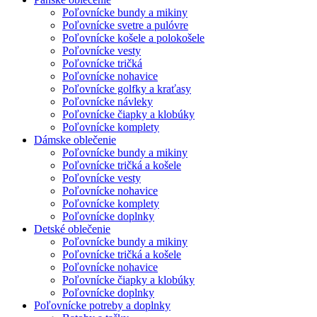
Poľovnícke bundy a mikiny
Poľovnícke svetre a pulóvre
Poľovnícke košele a polokošele
Poľovnícke vesty
Poľovnícke tričká
Poľovnícke nohavice
Poľovnícke golfky a kraťasy
Poľovnícke návleky
Poľovnícke čiapky a klobúky
Poľovnícke komplety
Dámske oblečenie
Poľovnícke bundy a mikiny
Poľovnícke tričká a košele
Poľovnícke vesty
Poľovnícke nohavice
Poľovnícke komplety
Poľovnícke doplnky
Detské oblečenie
Poľovnícke bundy a mikiny
Poľovnícke tričká a košele
Poľovnícke nohavice
Poľovnícke čiapky a klobúky
Poľovnícke doplnky
Poľovnícke potreby a doplnky