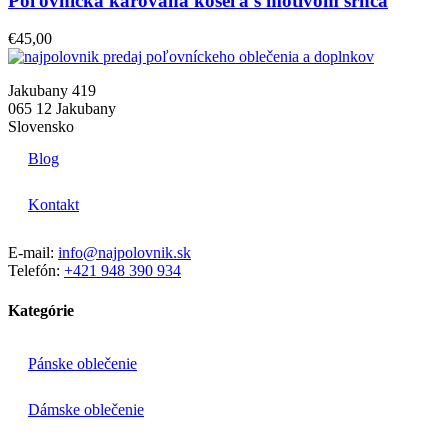
Poľovnícka károvaná košeľa s motívom srnca
€
45,00
Jakubany 419
065 12 Jakubany
Slovensko
Blog
Kontakt
E-mail:
info@najpolovnik.sk
Telefón:
+421 948 390 934
Kategórie
Pánske oblečenie
Dámske oblečenie