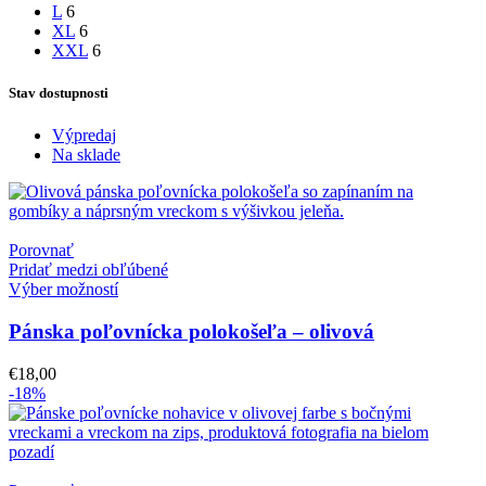
L
6
XL
6
XXL
6
Stav dostupnosti
Výpredaj
Na sklade
Porovnať
Pridať medzi obľúbené
Výber možností
Pánska poľovnícka polokošeľa – olivová
€
18,00
-18%