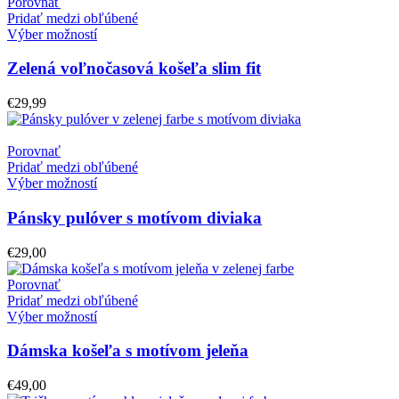
Porovnať
Pridať medzi obľúbené
Výber možností
Zelená voľnočasová košeľa slim fit
€
29,99
Porovnať
Pridať medzi obľúbené
Výber možností
Pánsky pulóver s motívom diviaka
€
29,00
Porovnať
Pridať medzi obľúbené
Výber možností
Dámska košeľa s motívom jeleňa
€
49,00