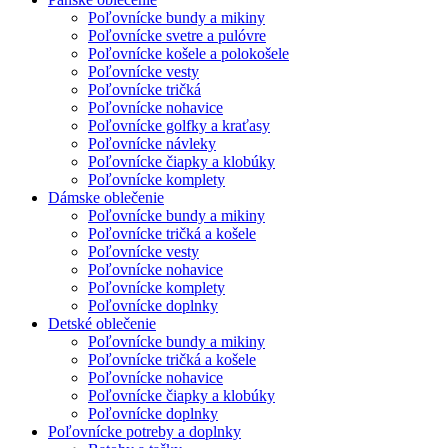
Poľovnícke bundy a mikiny
Poľovnícke svetre a pulóvre
Poľovnícke košele a polokošele
Poľovnícke vesty
Poľovnícke tričká
Poľovnícke nohavice
Poľovnícke golfky a kraťasy
Poľovnícke návleky
Poľovnícke čiapky a klobúky
Poľovnícke komplety
Dámske oblečenie
Poľovnícke bundy a mikiny
Poľovnícke tričká a košele
Poľovnícke vesty
Poľovnícke nohavice
Poľovnícke komplety
Poľovnícke doplnky
Detské oblečenie
Poľovnícke bundy a mikiny
Poľovnícke tričká a košele
Poľovnícke nohavice
Poľovnícke čiapky a klobúky
Poľovnícke doplnky
Poľovnícke potreby a doplnky