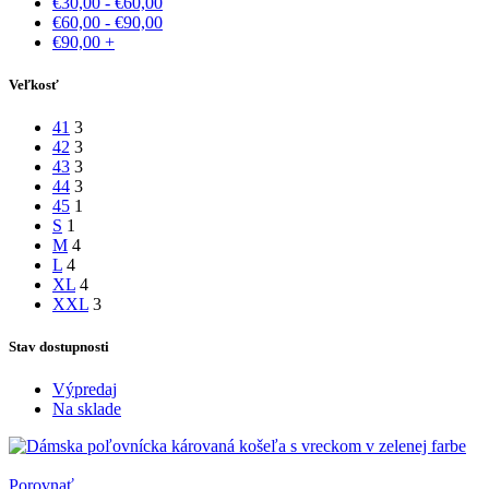
€
30,00
-
€
60,00
€
60,00
-
€
90,00
€
90,00
+
Veľkosť
41
3
42
3
43
3
44
3
45
1
S
1
M
4
L
4
XL
4
XXL
3
Stav dostupnosti
Výpredaj
Na sklade
Porovnať