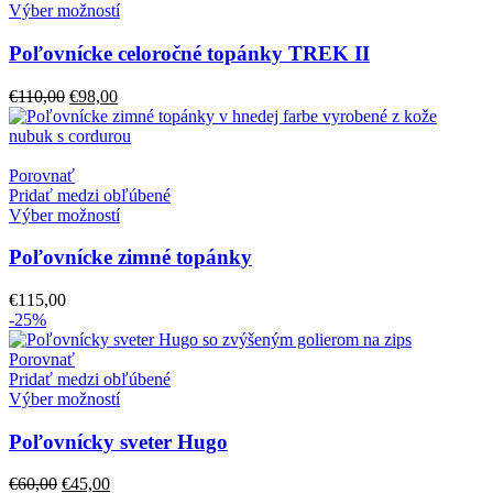
Výber možností
Poľovnícke celoročné topánky TREK II
Pôvodná
Aktuálna
€
110,00
€
98,00
cena
cena
bola:
je:
€110,00.
€98,00.
Porovnať
Pridať medzi obľúbené
Výber možností
Poľovnícke zimné topánky
€
115,00
-25%
Porovnať
Pridať medzi obľúbené
Výber možností
Poľovnícky sveter Hugo
Pôvodná
Aktuálna
€
60,00
€
45,00