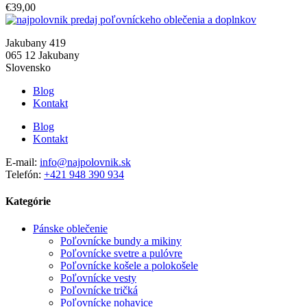
€
39,00
Jakubany 419
065 12 Jakubany
Slovensko
Blog
Kontakt
Blog
Kontakt
E-mail:
info@najpolovnik.sk
Telefón:
+421 948 390 934
Kategórie
Pánske oblečenie
Poľovnícke bundy a mikiny
Poľovnícke svetre a pulóvre
Poľovnícke košele a polokošele
Poľovnícke vesty
Poľovnícke tričká
Poľovnícke nohavice