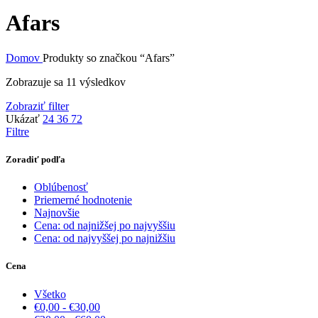
Afars
Domov
Produkty so značkou “Afars”
Zobrazuje sa 11 výsledkov
Zobraziť filter
Ukázať
24
36
72
Filtre
Zoradiť podľa
Oblúbenosť
Priemerné hodnotenie
Najnovšie
Cena: od najnižšej po najvyššiu
Cena: od najvyššej po najnižšiu
Cena
Všetko
€
0,00
-
€
30,00