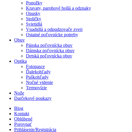
Ponožky
Kravaty, parohové bollá a odznaky
Opasky
Stoličky
Svietidlá
Vnadidlá a odpudzovače zveri
Ostatné poľovnícke potreby
Obuv
Pánska poľovnícka obuv
Dámska poľovnícka obuv
Detská poľovnícka obuv
Optika
Fotopasce
Ďalekohľady
Puškohľady
Nočné videnie
Termovízie
Nože
Darčekové poukazy
Blog
Kontakt
Oblúbené
Porovnať
Prihlásenie/Registrácia