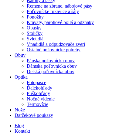
Batohy a tašky
Remene na zbrane, nábojové pásy
Poľovnícke rukavice a šály
Ponožky
Kravaty, parohové bollá a odznaky
Opasky
Stoličky
Svietidlá
Vnadidlá a odpudzovače zveri
Ostatné poľovnícke potreby
Obuv
Pánska poľovnícka obuv
Dámska poľovnícka obuv
Detská poľovnícka obuv
Optika
Fotopasce
Ďalekohľady
Puškohľady
Nočné videnie
Termovízie
Nože
Darčekové poukazy
Blog
Kontakt