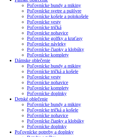
Poľovnícke bundy a mikiny
Poľovnícke svetre a pulóvre
Poľovnícke košele a polokošele
Poľovnícke vesty
Poľovnícke tričká
Poľovnícke nohavice
Poľovnícke golfky a kraťasy
Poľovnícke návleky
Poľovnícke čiapky a klobúky
Poľovnícke komplety
Dámske oblečenie
Poľovnícke bundy a mikiny
Poľovnícke tričká a košele
Poľovnícke vesty
Poľovnícke nohavice
Poľovnícke komplety
Poľovnícke doplnky
Detské oblečenie
Poľovnícke bundy a mikiny
Poľovnícke tričká a košele
Poľovnícke nohavice
Poľovnícke čiapky a klobúky
Poľovnícke doplnky
Poľovnícke potreby a doplnky