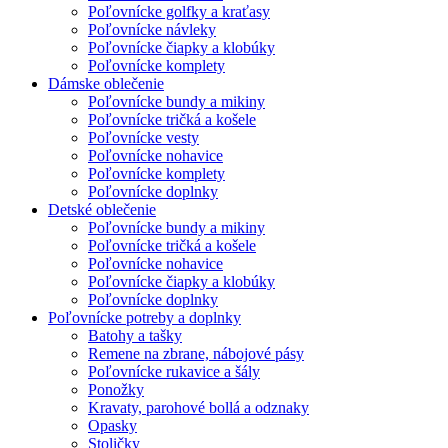
Poľovnícke golfky a kraťasy
Poľovnícke návleky
Poľovnícke čiapky a klobúky
Poľovnícke komplety
Dámske oblečenie
Poľovnícke bundy a mikiny
Poľovnícke tričká a košele
Poľovnícke vesty
Poľovnícke nohavice
Poľovnícke komplety
Poľovnícke doplnky
Detské oblečenie
Poľovnícke bundy a mikiny
Poľovnícke tričká a košele
Poľovnícke nohavice
Poľovnícke čiapky a klobúky
Poľovnícke doplnky
Poľovnícke potreby a doplnky
Batohy a tašky
Remene na zbrane, nábojové pásy
Poľovnícke rukavice a šály
Ponožky
Kravaty, parohové bollá a odznaky
Opasky
Stoličky