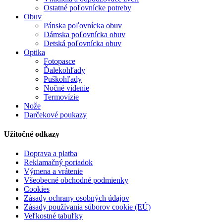
Ostatné poľovnícke potreby
Obuv
Pánska poľovnícka obuv
Dámska poľovnícka obuv
Detská poľovnícka obuv
Optika
Fotopasce
Ďalekohľady
Puškohľady
Nočné videnie
Termovízie
Nože
Darčekové poukazy
Užitočné odkazy
Doprava a platba
Reklamačný poriadok
Výmena a vrátenie
Všeobecné obchodné podmienky
Cookies
Zásady ochrany osobných údajov
Zásady používania súborov cookie (EÚ)
Veľkostné tabuľky