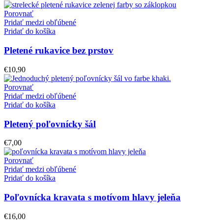
cena
cena
bola:
je:
Porovnať
€60,00.
€45,00.
Pridať medzi obľúbené
Pridať do košíka
Pletené rukavice bez prstov
€
10,90
Porovnať
Pridať medzi obľúbené
Pridať do košíka
Pletený poľovnícky šál
€
7,00
Porovnať
Pridať medzi obľúbené
Pridať do košíka
Poľovnícka kravata s motívom hlavy jeleňa
€
16,00