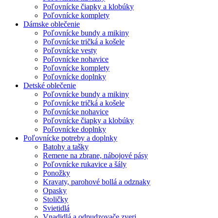
Poľovnícke čiapky a klobúky
Poľovnícke komplety
Dámske oblečenie
Poľovnícke bundy a mikiny
Poľovnícke tričká a košele
Poľovnícke vesty
Poľovnícke nohavice
Poľovnícke komplety
Poľovnícke doplnky
Detské oblečenie
Poľovnícke bundy a mikiny
Poľovnícke tričká a košele
Poľovnícke nohavice
Poľovnícke čiapky a klobúky
Poľovnícke doplnky
Poľovnícke potreby a doplnky
Batohy a tašky
Remene na zbrane, nábojové pásy
Poľovnícke rukavice a šály
Ponožky
Kravaty, parohové bollá a odznaky
Opasky
Stoličky
Svietidlá
Vnadidlá a odpudzovače zveri