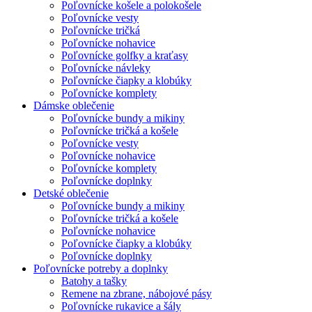
Poľovnícke košele a polokošele
Poľovnícke vesty
Poľovnícke tričká
Poľovnícke nohavice
Poľovnícke golfky a kraťasy
Poľovnícke návleky
Poľovnícke čiapky a klobúky
Poľovnícke komplety
Dámske oblečenie
Poľovnícke bundy a mikiny
Poľovnícke tričká a košele
Poľovnícke vesty
Poľovnícke nohavice
Poľovnícke komplety
Poľovnícke doplnky
Detské oblečenie
Poľovnícke bundy a mikiny
Poľovnícke tričká a košele
Poľovnícke nohavice
Poľovnícke čiapky a klobúky
Poľovnícke doplnky
Poľovnícke potreby a doplnky
Batohy a tašky
Remene na zbrane, nábojové pásy
Poľovnícke rukavice a šály