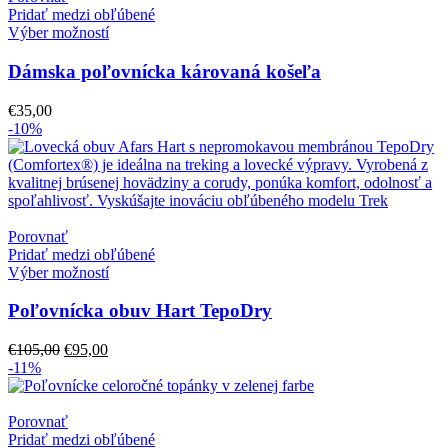
Pridať medzi obľúbené
Výber možností
Dámska poľovnícka károvaná košeľa
€
35,00
-10%
Porovnať
Pridať medzi obľúbené
Výber možností
Poľovnícka obuv Hart TepoDry
Pôvodná
Aktuálna
€
105,00
€
95,00
cena
cena
-11%
bola:
je:
€105,00.
€95,00.
Porovnať
Pridať medzi obľúbené