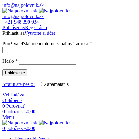
info@najpolovnik.sk
info@najpolovnik.sk
+421 948 390 934
Prihlásenie/Registrácia
Prihlásiť sa
Vytvorte si účet
Používateľské meno alebo e-mailová adresa
*
Heslo
*
Prihlásenie
Stratili ste heslo?
Zapamätať si
Vyhľadávať
Oblúbené
0
Porovnať
0
položiek
€
0,00
Menu
0
položiek
€
0,00
Pánske oblečenie