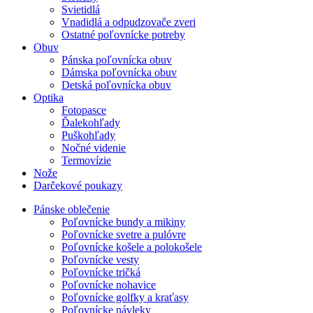
Svietidlá
Vnadidlá a odpudzovače zveri
Ostatné poľovnícke potreby
Obuv
Pánska poľovnícka obuv
Dámska poľovnícka obuv
Detská poľovnícka obuv
Optika
Fotopasce
Ďalekohľady
Puškohľady
Nočné videnie
Termovízie
Nože
Darčekové poukazy
Pánske oblečenie
Poľovnícke bundy a mikiny
Poľovnícke svetre a pulóvre
Poľovnícke košele a polokošele
Poľovnícke vesty
Poľovnícke tričká
Poľovnícke nohavice
Poľovnícke golfky a kraťasy
Poľovnícke návleky