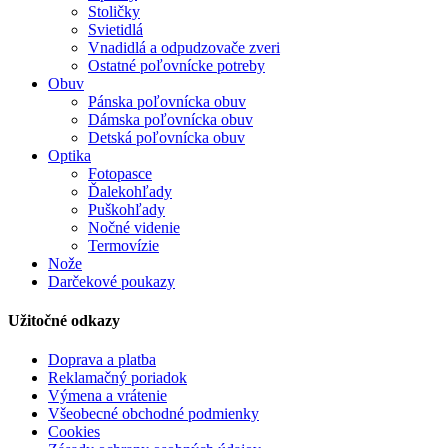
Stoličky
Svietidlá
Vnadidlá a odpudzovače zveri
Ostatné poľovnícke potreby
Obuv
Pánska poľovnícka obuv
Dámska poľovnícka obuv
Detská poľovnícka obuv
Optika
Fotopasce
Ďalekohľady
Puškohľady
Nočné videnie
Termovízie
Nože
Darčekové poukazy
Užitočné odkazy
Doprava a platba
Reklamačný poriadok
Výmena a vrátenie
Všeobecné obchodné podmienky
Cookies