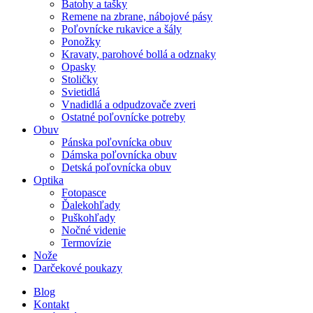
Batohy a tašky
Remene na zbrane, nábojové pásy
Poľovnícke rukavice a šály
Ponožky
Kravaty, parohové bollá a odznaky
Opasky
Stoličky
Svietidlá
Vnadidlá a odpudzovače zveri
Ostatné poľovnícke potreby
Obuv
Pánska poľovnícka obuv
Dámska poľovnícka obuv
Detská poľovnícka obuv
Optika
Fotopasce
Ďalekohľady
Puškohľady
Nočné videnie
Termovízie
Nože
Darčekové poukazy
Blog
Kontakt