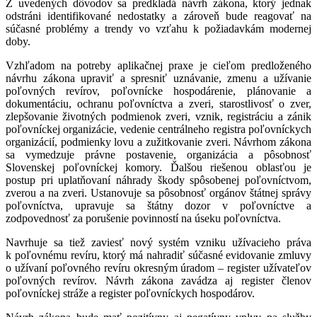
Z uvedených dôvodov sa predkladá návrh zákona, ktorý jednak
odstráni identifikované nedostatky a zároveň bude reagovať na
súčasné problémy a trendy vo vzťahu k požiadavkám modernej
doby.
Vzhľadom na potreby aplikačnej praxe je cieľom predloženého
návrhu zákona upraviť a spresniť uznávanie, zmenu a užívanie
poľovných revírov, poľovnícke hospodárenie, plánovanie a
dokumentáciu, ochranu poľovníctva a zveri, starostlivosť o zver,
zlepšovanie životných podmienok zveri, vznik, registráciu a zánik
poľovníckej organizácie, vedenie centrálneho registra poľovníckych
organizácií, podmienky lovu a zužitkovanie zveri. Návrhom zákona
sa vymedzuje právne postavenie, organizácia a pôsobnosť
Slovenskej poľovníckej komory. Ďalšou riešenou oblasťou je
postup pri uplatňovaní náhrady škody spôsobenej poľovníctvom,
zverou a na zveri. Ustanovuje sa pôsobnosť orgánov štátnej správy
poľovníctva, upravuje sa štátny dozor v poľovníctve a
zodpovednosť za porušenie povinností na úseku poľovníctva.
Navrhuje sa tiež zaviesť nový systém vzniku užívacieho práva
k poľovnému revíru, ktorý má nahradiť súčasné evidovanie zmluvy
o užívaní poľovného revíru okresným úradom – register užívateľov
poľovných revírov. Návrh zákona zavádza aj register členov
poľovníckej stráže a register poľovníckych hospodárov.