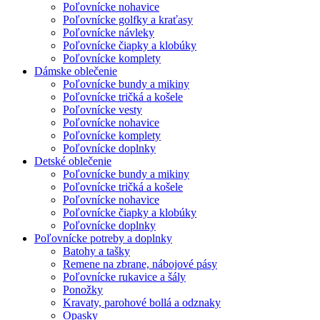
Poľovnícke nohavice
Poľovnícke golfky a kraťasy
Poľovnícke návleky
Poľovnícke čiapky a klobúky
Poľovnícke komplety
Dámske oblečenie
Poľovnícke bundy a mikiny
Poľovnícke tričká a košele
Poľovnícke vesty
Poľovnícke nohavice
Poľovnícke komplety
Poľovnícke doplnky
Detské oblečenie
Poľovnícke bundy a mikiny
Poľovnícke tričká a košele
Poľovnícke nohavice
Poľovnícke čiapky a klobúky
Poľovnícke doplnky
Poľovnícke potreby a doplnky
Batohy a tašky
Remene na zbrane, nábojové pásy
Poľovnícke rukavice a šály
Ponožky
Kravaty, parohové bollá a odznaky
Opasky