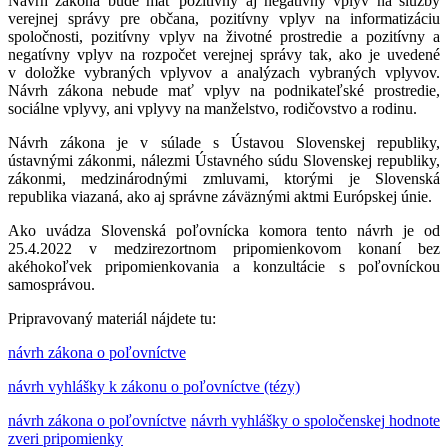
Návrh zákona bude mať pozitívny aj negatívny vplyv na služby
verejnej správy pre občana, pozitívny vplyv na informatizáciu
spoločnosti, pozitívny vplyv na životné prostredie a pozitívny a
negatívny vplyv na rozpočet verejnej správy tak, ako je uvedené
v doložke vybraných vplyvov a analýzach vybraných vplyvov.
Návrh zákona nebude mať vplyv na podnikateľské prostredie,
sociálne vplyvy, ani vplyvy na manželstvo, rodičovstvo a rodinu.
Návrh zákona je v súlade s Ústavou Slovenskej republiky,
ústavnými zákonmi, nálezmi Ústavného súdu Slovenskej republiky,
zákonmi, medzinárodnými zmluvami, ktorými je Slovenská
republika viazaná, ako aj správne záväznými aktmi Európskej únie.
Ako uvádza Slovenská poľovnícka komora tento návrh je od
25.4.2022 v medzirezortnom pripomienkovom konaní bez
akéhokoľvek pripomienkovania a konzultácie s poľovníckou
samosprávou.
Pripravovaný materiál nájdete tu:
návrh zákona o poľovníctve
návrh vyhlášky k zákonu o poľovníctve (tézy)
návrh zákona o poľovníctve
návrh vyhlášky o spoločenskej hodnote
zveri pripomienky