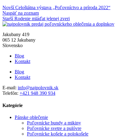
Novší
Celoštátna výstava „Poľovníctvo a príroda 2022“
Naspäť na zoznam
Starší
Rodenie mláďat jelenej zveri
Jakubany 419
065 12 Jakubany
Slovensko
Blog
Kontakt
Blog
Kontakt
E-mail:
info@najpolovnik.sk
Telefón:
+421 948 390 934
Kategórie
Pánske oblečenie
Poľovnícke bundy a mikiny
Poľovnícke svetre a pulóvre
Poľovnícke košele a polokošele