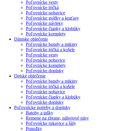
Poľovnícke vesty
Poľovnícke tričká
Poľovnícke nohavice
Poľovnícke golfky a kraťasy
Poľovnícke návleky
Poľovnícke čiapky a klobúky
Poľovnícke komplety
Dámske oblečenie
Poľovnícke bundy a mikiny
Poľovnícke tričká a košele
Poľovnícke vesty
Poľovnícke nohavice
Poľovnícke komplety
Poľovnícke doplnky
Detské oblečenie
Poľovnícke bundy a mikiny
Poľovnícke tričká a košele
Poľovnícke nohavice
Poľovnícke čiapky a klobúky
Poľovnícke doplnky
Poľovnícke potreby a doplnky
Batohy a tašky
Remene na zbrane, nábojové pásy
Poľovnícke rukavice a šály
Ponožky