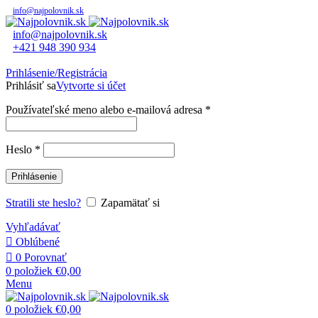
info@najpolovnik.sk
info@najpolovnik.sk
+421 948 390 934
Prihlásenie/Registrácia
Prihlásiť sa
Vytvorte si účet
Používateľské meno alebo e-mailová adresa
*
Heslo
*
Prihlásenie
Stratili ste heslo?
Zapamätať si
Vyhľadávať
Oblúbené
0
Porovnať
0
položiek
€
0,00
Menu
0
položiek
€
0,00