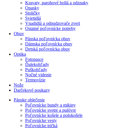
Kravaty, parohové bollá a odznaky
Opasky
Stoličky
Svietidlá
Vnadidlá a odpudzovače zveri
Ostatné poľovnícke potreby
Obuv
Pánska poľovnícka obuv
Dámska poľovnícka obuv
Detská poľovnícka obuv
Optika
Fotopasce
Ďalekohľady
Puškohľady
Nočné videnie
Termovízie
Nože
Darčekové poukazy
Pánske oblečenie
Poľovnícke bundy a mikiny
Poľovnícke svetre a pulóvre
Poľovnícke košele a polokošele
Poľovnícke vesty
Poľovnícke tričká