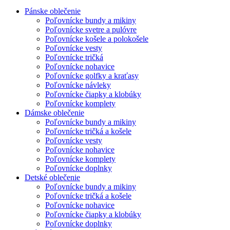
Pánske oblečenie
Poľovnícke bundy a mikiny
Poľovnícke svetre a pulóvre
Poľovnícke košele a polokošele
Poľovnícke vesty
Poľovnícke tričká
Poľovnícke nohavice
Poľovnícke golfky a kraťasy
Poľovnícke návleky
Poľovnícke čiapky a klobúky
Poľovnícke komplety
Dámske oblečenie
Poľovnícke bundy a mikiny
Poľovnícke tričká a košele
Poľovnícke vesty
Poľovnícke nohavice
Poľovnícke komplety
Poľovnícke doplnky
Detské oblečenie
Poľovnícke bundy a mikiny
Poľovnícke tričká a košele
Poľovnícke nohavice
Poľovnícke čiapky a klobúky
Poľovnícke doplnky