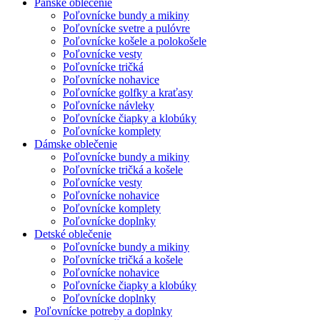
Pánske oblečenie
Poľovnícke bundy a mikiny
Poľovnícke svetre a pulóvre
Poľovnícke košele a polokošele
Poľovnícke vesty
Poľovnícke tričká
Poľovnícke nohavice
Poľovnícke golfky a kraťasy
Poľovnícke návleky
Poľovnícke čiapky a klobúky
Poľovnícke komplety
Dámske oblečenie
Poľovnícke bundy a mikiny
Poľovnícke tričká a košele
Poľovnícke vesty
Poľovnícke nohavice
Poľovnícke komplety
Poľovnícke doplnky
Detské oblečenie
Poľovnícke bundy a mikiny
Poľovnícke tričká a košele
Poľovnícke nohavice
Poľovnícke čiapky a klobúky
Poľovnícke doplnky
Poľovnícke potreby a doplnky