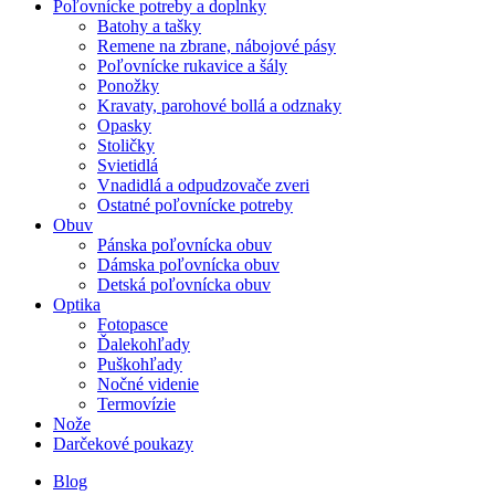
Poľovnícke potreby a doplnky
Batohy a tašky
Remene na zbrane, nábojové pásy
Poľovnícke rukavice a šály
Ponožky
Kravaty, parohové bollá a odznaky
Opasky
Stoličky
Svietidlá
Vnadidlá a odpudzovače zveri
Ostatné poľovnícke potreby
Obuv
Pánska poľovnícka obuv
Dámska poľovnícka obuv
Detská poľovnícka obuv
Optika
Fotopasce
Ďalekohľady
Puškohľady
Nočné videnie
Termovízie
Nože
Darčekové poukazy
Blog