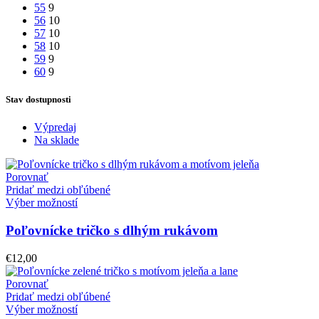
55
9
56
10
57
10
58
10
59
9
60
9
Stav dostupnosti
Výpredaj
Na sklade
Porovnať
Pridať medzi obľúbené
Výber možností
Poľovnícke tričko s dlhým rukávom
€
12,00
Porovnať
Pridať medzi obľúbené
Výber možností