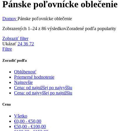
Pánske poľovnícke oblečenie
Domov
Pánske poľovnícke oblečenie
Zobrazených 1–24 z 86 výsledkov
Zoradené podľa popularity
Zobraziť filter
Ukázať
24
36
72
Filtre
Zoradiť podľa
Oblúbenosť
Priemerné hodnotenie
Najnovšie
Cena: od najnižšej po najvyššiu
Cena: od najvyššej po najnižšiu
Cena
Všetko
€
0,00
-
€
50,00
€
50,00
-
€
100,00