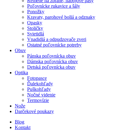
Remene na zbrane, nábojové pásy
Poľovnícke rukavice a šály
Ponožky
Kravaty, parohové bollá a odznaky
Opasky
Stoličky
Svietidlá
Vnadidlá a odpudzovače zveri
Ostatné poľovnícke potreby
Obuv
Pánska poľovnícka obuv
Dámska poľovnícka obuv
Detská poľovnícka obuv
Optika
Fotopasce
Ďalekohľady
Puškohľady
Nočné videnie
Termovízie
Nože
Darčekové poukazy
Blog
Kontakt