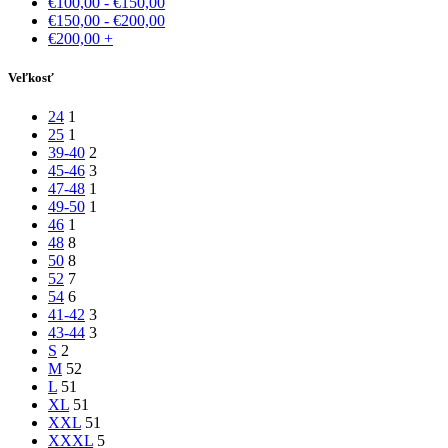
€
100,00
-
€
150,00
€
150,00
-
€
200,00
€
200,00
+
Veľkosť
24
1
25
1
39-40
2
45-46
3
47-48
1
49-50
1
46
1
48
8
50
8
52
7
54
6
41-42
3
43-44
3
S
2
M
52
L
51
XL
51
XXL
51
XXXL
5