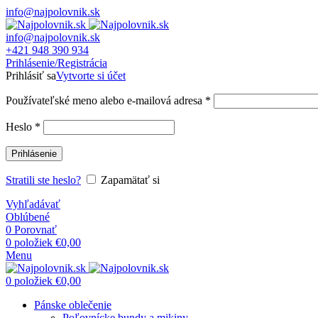
info@najpolovnik.sk
info@najpolovnik.sk
+421 948 390 934
Prihlásenie/Registrácia
Prihlásiť sa
Vytvorte si účet
Používateľské meno alebo e-mailová adresa
*
Heslo
*
Prihlásenie
Stratili ste heslo?
Zapamätať si
Vyhľadávať
Oblúbené
0
Porovnať
0
položiek
€
0,00
Menu
0
položiek
€
0,00
Pánske oblečenie
Poľovnícke bundy a mikiny