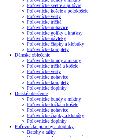
Poľovnícke svetre a pulóvre
Poľovnícke košele a polokošele
Poľovnícke vesty
Poľovnícke tričká
Poľovnícke nohavice
Poľovnícke golfky a kraťasy
Poľovnícke návleky
Poľovnícke čiapky a klobúky
Poľovnícke komplety
Dámske oblečenie
Poľovnícke bundy a mikiny
Poľovnícke tričká a košele
Poľovnícke vesty
Poľovnícke nohavice
Poľovnícke komplety
Poľovnícke doplnky
Detské oblečenie
Poľovnícke bundy a mikiny
Poľovnícke tričká a košele
Poľovnícke nohavice
Poľovnícke čiapky a klobúky
Poľovnícke doplnky
Poľovnícke potreby a doplnky
Batohy a tašky