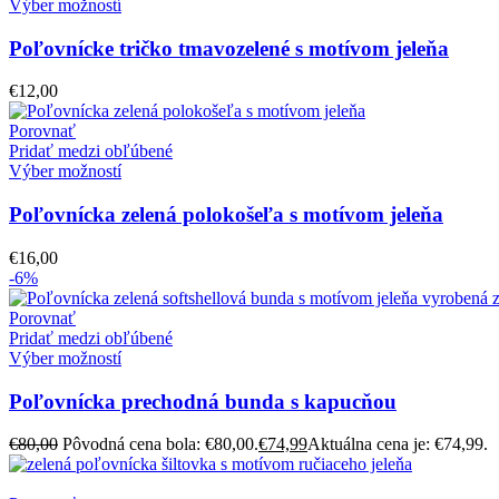
Výber možností
Poľovnícke tričko tmavozelené s motívom jeleňa
€
12,00
Porovnať
Pridať medzi obľúbené
Výber možností
Poľovnícka zelená polokošeľa s motívom jeleňa
€
16,00
-6%
Porovnať
Pridať medzi obľúbené
Výber možností
Poľovnícka prechodná bunda s kapucňou
€
80,00
Pôvodná cena bola: €80,00.
€
74,99
Aktuálna cena je: €74,99.