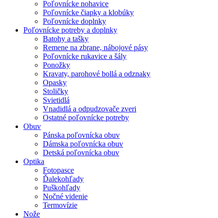
Poľovnícke nohavice
Poľovnícke čiapky a klobúky
Poľovnícke doplnky
Poľovnícke potreby a doplnky
Batohy a tašky
Remene na zbrane, nábojové pásy
Poľovnícke rukavice a šály
Ponožky
Kravaty, parohové bollá a odznaky
Opasky
Stoličky
Svietidlá
Vnadidlá a odpudzovače zveri
Ostatné poľovnícke potreby
Obuv
Pánska poľovnícka obuv
Dámska poľovnícka obuv
Detská poľovnícka obuv
Optika
Fotopasce
Ďalekohľady
Puškohľady
Nočné videnie
Termovízie
Nože