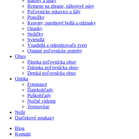
Batohy a tašky
Remene na zbrane, nábojové pásy
Poľovnícke rukavice a šály
Ponožky
Kravaty, parohové bollá a odznaky
Opasky
Stoličky
Svietidlá
Vnadidlá a odpudzovače zveri
Ostatné poľovnícke potreby
Obuv
Pánska poľovnícka obuv
Dámska poľovnícka obuv
Detská poľovnícka obuv
Optika
Fotopasce
Ďalekohľady
Puškohľady
Nočné videnie
Termovízie
Nože
Darčekové poukazy
Blog
Kontakt