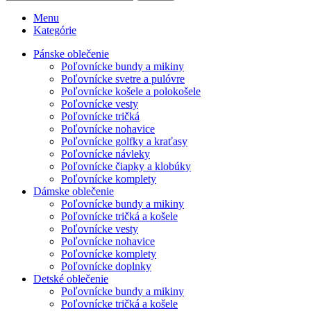
Menu
Kategórie
Pánske oblečenie
Poľovnícke bundy a mikiny
Poľovnícke svetre a pulóvre
Poľovnícke košele a polokošele
Poľovnícke vesty
Poľovnícke tričká
Poľovnícke nohavice
Poľovnícke golfky a kraťasy
Poľovnícke návleky
Poľovnícke čiapky a klobúky
Poľovnícke komplety
Dámske oblečenie
Poľovnícke bundy a mikiny
Poľovnícke tričká a košele
Poľovnícke vesty
Poľovnícke nohavice
Poľovnícke komplety
Poľovnícke doplnky
Detské oblečenie
Poľovnícke bundy a mikiny
Poľovnícke tričká a košele