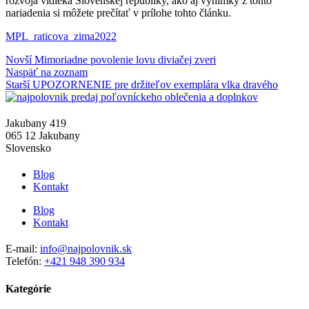
rozvoja vidieka Slovenskej republiky, ako aj výnimky z tohto
nariadenia si môžete prečítať v prílohe tohto článku.
MPL_raticova_zima2022
Novší
Mimoriadne povolenie lovu diviačej zveri
Naspäť na zoznam
Starší
UPOZORNENIE pre držiteľov exemplára vlka dravého
Jakubany 419
065 12 Jakubany
Slovensko
Blog
Kontakt
Blog
Kontakt
E-mail:
info@najpolovnik.sk
Telefón:
+421 948 390 934
Kategórie