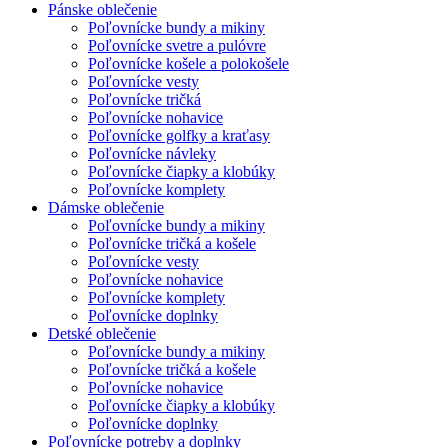
Pánske oblečenie
Poľovnícke bundy a mikiny
Poľovnícke svetre a pulóvre
Poľovnícke košele a polokošele
Poľovnícke vesty
Poľovnícke tričká
Poľovnícke nohavice
Poľovnícke golfky a kraťasy
Poľovnícke návleky
Poľovnícke čiapky a klobúky
Poľovnícke komplety
Dámske oblečenie
Poľovnícke bundy a mikiny
Poľovnícke tričká a košele
Poľovnícke vesty
Poľovnícke nohavice
Poľovnícke komplety
Poľovnícke doplnky
Detské oblečenie
Poľovnícke bundy a mikiny
Poľovnícke tričká a košele
Poľovnícke nohavice
Poľovnícke čiapky a klobúky
Poľovnícke doplnky
Poľovnícke potreby a doplnky