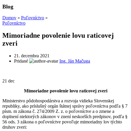
Blog
Domov
»
Poľovníctvo
»
Poľovníctvo
Mimoriadne povolenie lovu raticovej
zveri
21. decembra 2021
Pridané
Ing. Ján Mačuga
21
dec
Mimoriadne povolenie lovu raticovej zveri
Ministerstvo pôdohospodárstva a rozvoja vidieka Slovenskej
republiky, ako príslušný orgán štátnej správy poľovníctva podľa § 7
písm. m zákona č. 274/2009 Z. z. o poľovníctve a o zmene a
doplnení niektorých zákonov v znení neskorších predpisov, podľa §
56 ods. 3 zákona o poľovníctve povoľuje mimoriadny lov týchto
druhov zveri: