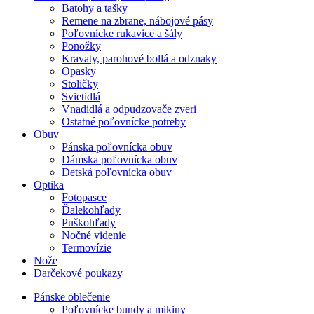
Batohy a tašky
Remene na zbrane, nábojové pásy
Poľovnícke rukavice a šály
Ponožky
Kravaty, parohové bollá a odznaky
Opasky
Stoličky
Svietidlá
Vnadidlá a odpudzovače zveri
Ostatné poľovnícke potreby
Obuv
Pánska poľovnícka obuv
Dámska poľovnícka obuv
Detská poľovnícka obuv
Optika
Fotopasce
Ďalekohľady
Puškohľady
Nočné videnie
Termovízie
Nože
Darčekové poukazy
Pánske oblečenie
Poľovnícke bundy a mikiny