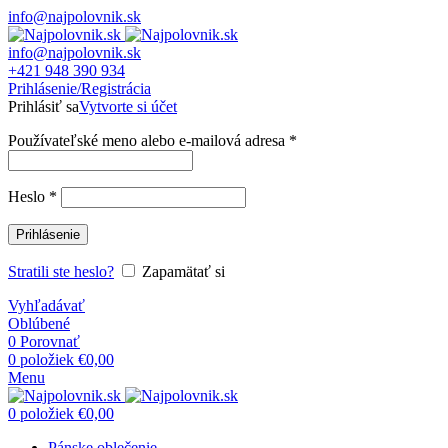
info@najpolovnik.sk
info@najpolovnik.sk
+421 948 390 934
Prihlásenie/Registrácia
Prihlásiť sa
Vytvorte si účet
Používateľské meno alebo e-mailová adresa
*
Heslo
*
Prihlásenie
Stratili ste heslo?
Zapamätať si
Vyhľadávať
Oblúbené
0
Porovnať
0
položiek
€
0,00
Menu
0
položiek
€
0,00
Pánske oblečenie