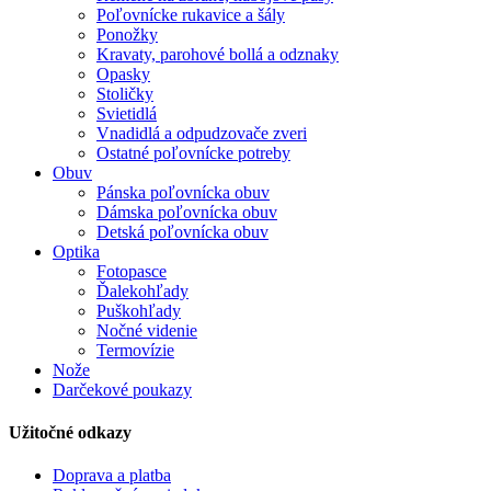
Poľovnícke rukavice a šály
Ponožky
Kravaty, parohové bollá a odznaky
Opasky
Stoličky
Svietidlá
Vnadidlá a odpudzovače zveri
Ostatné poľovnícke potreby
Obuv
Pánska poľovnícka obuv
Dámska poľovnícka obuv
Detská poľovnícka obuv
Optika
Fotopasce
Ďalekohľady
Puškohľady
Nočné videnie
Termovízie
Nože
Darčekové poukazy
Užitočné odkazy
Doprava a platba