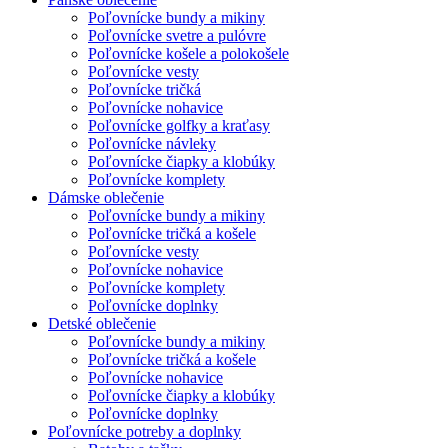
Poľovnícke bundy a mikiny
Poľovnícke svetre a pulóvre
Poľovnícke košele a polokošele
Poľovnícke vesty
Poľovnícke tričká
Poľovnícke nohavice
Poľovnícke golfky a kraťasy
Poľovnícke návleky
Poľovnícke čiapky a klobúky
Poľovnícke komplety
Dámske oblečenie
Poľovnícke bundy a mikiny
Poľovnícke tričká a košele
Poľovnícke vesty
Poľovnícke nohavice
Poľovnícke komplety
Poľovnícke doplnky
Detské oblečenie
Poľovnícke bundy a mikiny
Poľovnícke tričká a košele
Poľovnícke nohavice
Poľovnícke čiapky a klobúky
Poľovnícke doplnky
Poľovnícke potreby a doplnky