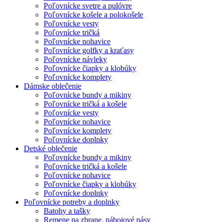
Poľovnícke svetre a pulóvre
Poľovnícke košele a polokošele
Poľovnícke vesty
Poľovnícke tričká
Poľovnícke nohavice
Poľovnícke golfky a kraťasy
Poľovnícke návleky
Poľovnícke čiapky a klobúky
Poľovnícke komplety
Dámske oblečenie
Poľovnícke bundy a mikiny
Poľovnícke tričká a košele
Poľovnícke vesty
Poľovnícke nohavice
Poľovnícke komplety
Poľovnícke doplnky
Detské oblečenie
Poľovnícke bundy a mikiny
Poľovnícke tričká a košele
Poľovnícke nohavice
Poľovnícke čiapky a klobúky
Poľovnícke doplnky
Poľovnícke potreby a doplnky
Batohy a tašky
Remene na zbrane, nábojové pásy