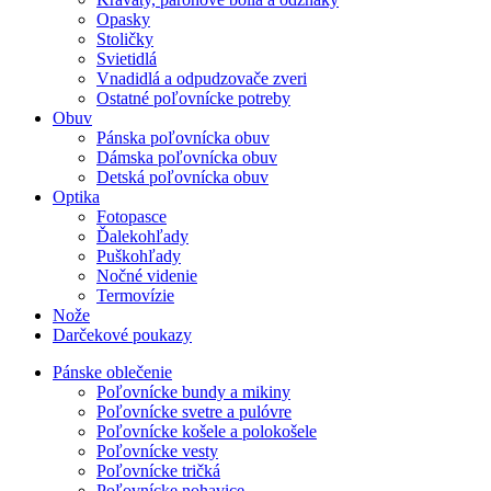
Opasky
Stoličky
Svietidlá
Vnadidlá a odpudzovače zveri
Ostatné poľovnícke potreby
Obuv
Pánska poľovnícka obuv
Dámska poľovnícka obuv
Detská poľovnícka obuv
Optika
Fotopasce
Ďalekohľady
Puškohľady
Nočné videnie
Termovízie
Nože
Darčekové poukazy
Pánske oblečenie
Poľovnícke bundy a mikiny
Poľovnícke svetre a pulóvre
Poľovnícke košele a polokošele
Poľovnícke vesty
Poľovnícke tričká
Poľovnícke nohavice