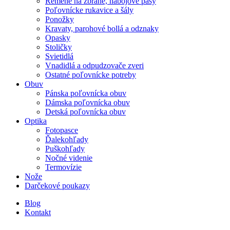
Remene na zbrane, nábojové pásy
Poľovnícke rukavice a šály
Ponožky
Kravaty, parohové bollá a odznaky
Opasky
Stoličky
Svietidlá
Vnadidlá a odpudzovače zveri
Ostatné poľovnícke potreby
Obuv
Pánska poľovnícka obuv
Dámska poľovnícka obuv
Detská poľovnícka obuv
Optika
Fotopasce
Ďalekohľady
Puškohľady
Nočné videnie
Termovízie
Nože
Darčekové poukazy
Blog
Kontakt