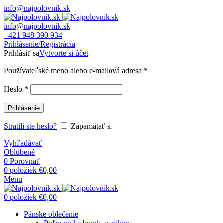
info@najpolovnik.sk
info@najpolovnik.sk
+421 948 390 934
Prihlásenie/Registrácia
Prihlásiť sa
Vytvorte si účet
Používateľské meno alebo e-mailová adresa
*
Heslo
*
Prihlásenie
Stratili ste heslo?
Zapamätať si
Vyhľadávať
Oblúbené
0
Porovnať
0
položiek
€
0,00
Menu
0
položiek
€
0,00
Pánske oblečenie
Poľovnícke bundy a mikiny