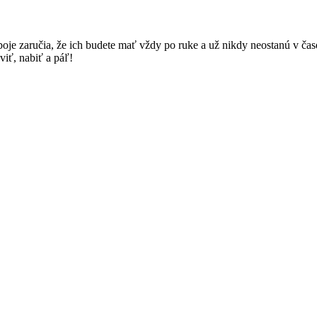
boje zaručia, že ich budete mať vždy po ruke a už nikdy neostanú v ča
viť, nabiť a páľ!