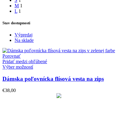
S
1
M
1
L
1
Stav dostupnosti
Výpredaj
Na sklade
Porovnať
Pridať medzi obľúbené
Výber možností
Dámska poľovnícka flísová vesta na zips
€
38,00