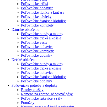
Poľovnícke tričká
Poľovnícke nohavice
Poľovnícke golfky a kraťasy
Poľovnícke návleky
Poľovnícke čiapky a klobúky
Poľovnícke komplety
Dámske oblečenie
Poľovnícke bundy a mikiny
Poľovnícke tričká a košele
Poľovnícke vesty
Poľovnícke nohavice
Poľovnícke komplety
Poľovnícke doplnky
Detské oblečenie
Poľovnícke bundy a mikiny
Poľovnícke tričká a košele
Poľovnícke nohavice
Poľovnícke čiapky a klobúky
Poľovnícke doplnky
Poľovnícke potreby a doplnky
Batohy a tašky
Remene na zbrane, nábojové pásy
Poľovnícke rukavice a šály
Ponožky
Kravaty, parohové bollá a odznaky