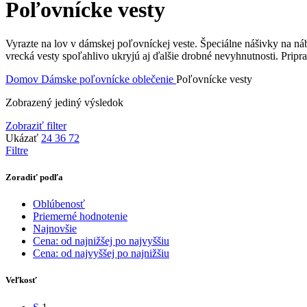
Poľovnícke vesty
Vyrazte na lov v dámskej poľovníckej veste. Špeciálne nášivky na ná
vrecká vesty spoľahlivo ukryjú aj ďalšie drobné nevyhnutnosti. Pripra
Domov
Dámske poľovnícke oblečenie
Poľovnícke vesty
Zobrazený jediný výsledok
Zobraziť filter
Ukázať
24
36
72
Filtre
Zoradiť podľa
Oblúbenosť
Priemerné hodnotenie
Najnovšie
Cena: od najnižšej po najvyššiu
Cena: od najvyššej po najnižšiu
Veľkosť