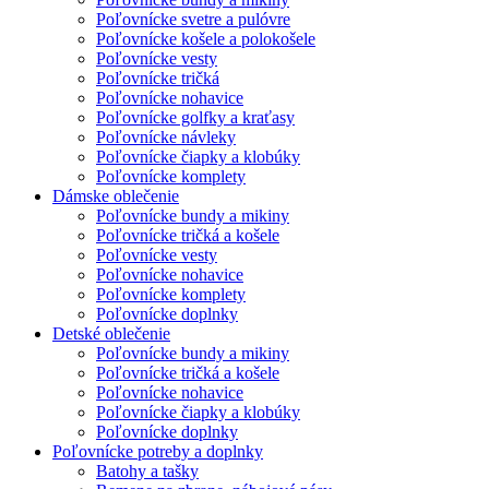
Poľovnícke svetre a pulóvre
Poľovnícke košele a polokošele
Poľovnícke vesty
Poľovnícke tričká
Poľovnícke nohavice
Poľovnícke golfky a kraťasy
Poľovnícke návleky
Poľovnícke čiapky a klobúky
Poľovnícke komplety
Dámske oblečenie
Poľovnícke bundy a mikiny
Poľovnícke tričká a košele
Poľovnícke vesty
Poľovnícke nohavice
Poľovnícke komplety
Poľovnícke doplnky
Detské oblečenie
Poľovnícke bundy a mikiny
Poľovnícke tričká a košele
Poľovnícke nohavice
Poľovnícke čiapky a klobúky
Poľovnícke doplnky
Poľovnícke potreby a doplnky
Batohy a tašky