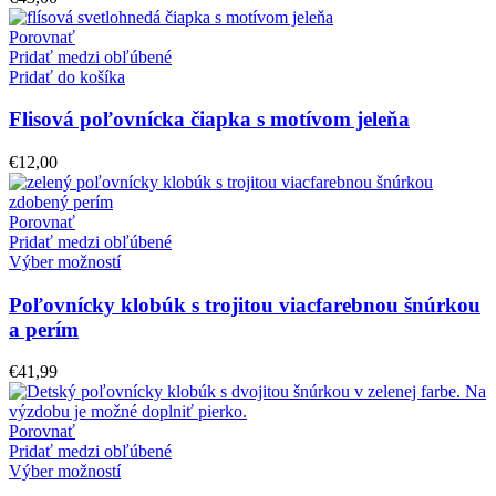
Porovnať
Pridať medzi obľúbené
Pridať do košíka
Flisová poľovnícka čiapka s motívom jeleňa
€
12,00
Porovnať
Pridať medzi obľúbené
Výber možností
Poľovnícky klobúk s trojitou viacfarebnou šnúrkou
a perím
€
41,99
Porovnať
Pridať medzi obľúbené
Výber možností