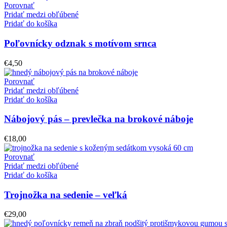
Porovnať
Pridať medzi obľúbené
Pridať do košíka
Poľovnícky odznak s motívom srnca
€
4,50
Porovnať
Pridať medzi obľúbené
Pridať do košíka
Nábojový pás – prevlečka na brokové náboje
€
18,00
Porovnať
Pridať medzi obľúbené
Pridať do košíka
Trojnožka na sedenie – veľká
€
29,00