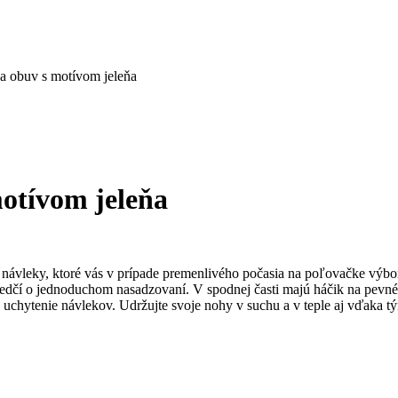
a obuv s motívom jeleňa
otívom jeleňa
návleky, ktoré vás v prípade premenlivého počasia na poľovačke výbor
svedčí o jednoduchom nasadzovaní. V spodnej časti majú háčik na pevn
uchytenie návlekov. Udržujte svoje nohy v suchu a v teple aj vďaka