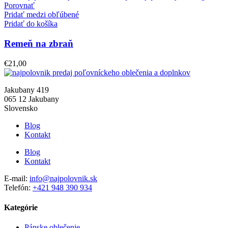
Porovnať
Pridať medzi obľúbené
Pridať do košíka
Remeň na zbraň
€
21,00
Jakubany 419
065 12 Jakubany
Slovensko
Blog
Kontakt
Blog
Kontakt
E-mail:
info@najpolovnik.sk
Telefón:
+421 948 390 934
Kategórie
Pánske oblečenie