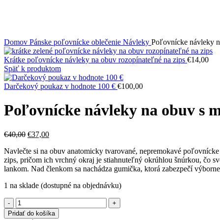
Kliknite sem ak chcete zväčšiť
Domov
Pánske poľovnícke oblečenie
Návleky
Poľovnícke návleky n
Krátke poľovnícke návleky na obuv rozopínateľné na zips
€
14,00
Späť k produktom
Darčekový poukaz v hodnote 100 €
€
100,00
Poľovnícke návleky na obuv s m
Pôvodná
Aktuálna
€
40,00
€
37,00
cena
cena
Navlečte si na obuv anatomicky tvarované, nepremokavé poľovnícke 
bola:
je:
zips, pričom ich vrchný okraj je stiahnuteľný okrúhlou šnúrkou, čo 
€40,00.
€37,00.
lankom. Nad členkom sa nachádza gumička, ktorá zabezpečí výborne 
1 na sklade (dostupné na objednávku)
množstvo
Poľovnícke
Pridať do košíka
návleky