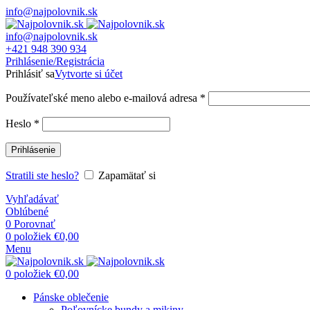
info@najpolovnik.sk
info@najpolovnik.sk
+421 948 390 934
Prihlásenie/Registrácia
Prihlásiť sa
Vytvorte si účet
Používateľské meno alebo e-mailová adresa
*
Heslo
*
Prihlásenie
Stratili ste heslo?
Zapamätať si
Vyhľadávať
Oblúbené
0
Porovnať
0
položiek
€
0,00
Menu
0
položiek
€
0,00
Pánske oblečenie
Poľovnícke bundy a mikiny