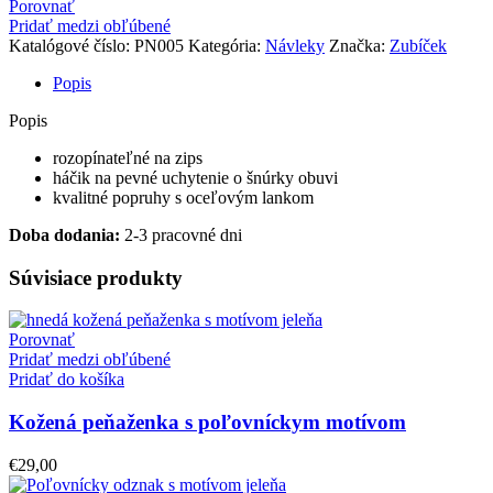
Porovnať
na
Pridať medzi obľúbené
obuv
Katalógové číslo:
PN005
Kategória:
Návleky
Značka:
Zubíček
s
motívom
Popis
jeleňa
Popis
rozopínateľné na zips
háčik na pevné uchytenie o šnúrky obuvi
kvalitné popruhy s oceľovým lankom
Doba dodania:
2-3 pracovné dni
Súvisiace produkty
Porovnať
Pridať medzi obľúbené
Pridať do košíka
Kožená peňaženka s poľovníckym motívom
€
29,00