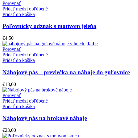
Porovnať
Pridať medzi obľúbené
Pridať do košíka
Poľovnícky odznak s motívom jeleňa
€
4,50
Porovnať
Pridať medzi obľúbené
Pridať do košíka
Nábojový pás – prevlečka na náboje do guľovnice
€
18,00
Porovnať
Pridať medzi obľúbené
Pridať do košíka
Nábojový pás na brokové náboje
€
23,00