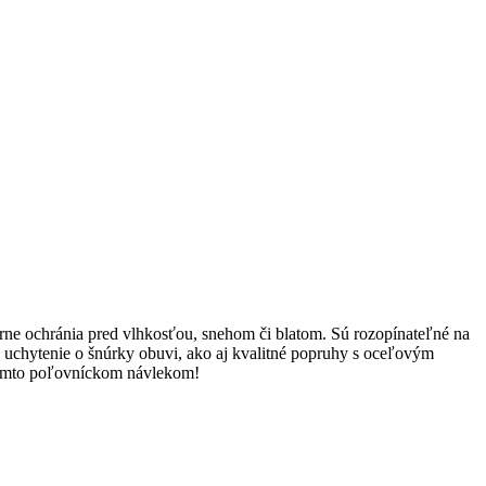
ne ochránia pred vlhkosťou, snehom či blatom. Sú rozopínateľné na
é uchytenie o šnúrky obuvi, ako aj kvalitné popruhy s oceľovým
 týmto poľovníckom návlekom!