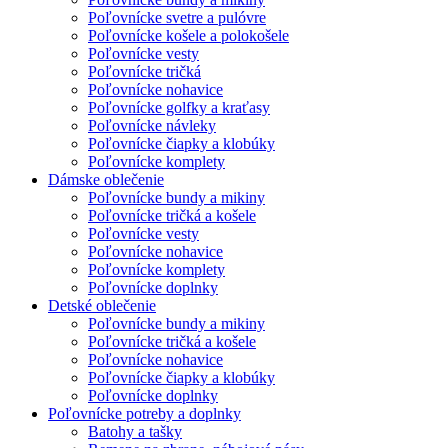
Poľovnícke svetre a pulóvre
Poľovnícke košele a polokošele
Poľovnícke vesty
Poľovnícke tričká
Poľovnícke nohavice
Poľovnícke golfky a kraťasy
Poľovnícke návleky
Poľovnícke čiapky a klobúky
Poľovnícke komplety
Dámske oblečenie
Poľovnícke bundy a mikiny
Poľovnícke tričká a košele
Poľovnícke vesty
Poľovnícke nohavice
Poľovnícke komplety
Poľovnícke doplnky
Detské oblečenie
Poľovnícke bundy a mikiny
Poľovnícke tričká a košele
Poľovnícke nohavice
Poľovnícke čiapky a klobúky
Poľovnícke doplnky
Poľovnícke potreby a doplnky
Batohy a tašky