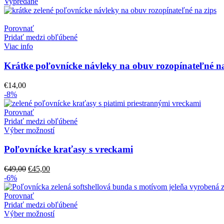
Vypredané
Porovnať
Pridať medzi obľúbené
Viac info
Krátke poľovnícke návleky na obuv rozopínateľné na
€
14,00
-8%
Porovnať
Pridať medzi obľúbené
Výber možností
Poľovnícke kraťasy s vreckami
Pôvodná
Aktuálna
€
49,00
€
45,00
cena
cena
-6%
bola:
je:
€49,00.
€45,00.
Porovnať
Pridať medzi obľúbené
Výber možností