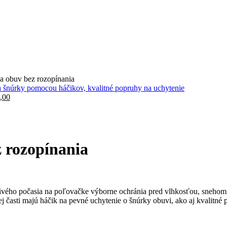
a obuv bez rozopínania
odná
Aktuálna
,00
a
cena
:
je:
,00.
€21,00.
 rozopínania
livého počasia na poľovačke výborne ochránia pred vlhkosťou, snehom
 časti majú háčik na pevné uchytenie o šnúrky obuvi, ako aj kvalitné 