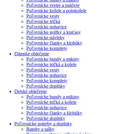
Poľovnícke svetre a pulóvre
Poľovnícke košele a polokošele
Poľovnícke vesty
Poľovnícke tričká
Poľovnícke nohavice
Poľovnícke golfky a kraťasy
Poľovnícke návleky
Poľovnícke čiapky a klobúky
Poľovnícke komplety
Dámske oblečenie
Poľovnícke bundy a mikiny
Poľovnícke tričká a košele
Poľovnícke vesty
Poľovnícke nohavice
Poľovnícke komplety
Poľovnícke doplnky
Detské oblečenie
Poľovnícke bundy a mikiny
Poľovnícke tričká a košele
Poľovnícke nohavice
Poľovnícke čiapky a klobúky
Poľovnícke doplnky
Poľovnícke potreby a doplnky
Batohy a tašky