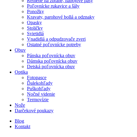
Remene na zbrane, nábojové pásy
Poľovnícke rukavice a šály
Ponožky
Kravaty, parohové bollá a odznaky
Opasky
Stoličky
Svietidlá
Vnadidlá a odpudzovače zveri
Ostatné poľovnícke potreby
Obuv
Pánska poľovnícka obuv
Dámska poľovnícka obuv
Detská poľovnícka obuv
Optika
Fotopasce
Ďalekohľady
Puškohľady
Nočné videnie
Termovízie
Nože
Darčekové poukazy
Blog
Kontakt
-18%
Vypredané