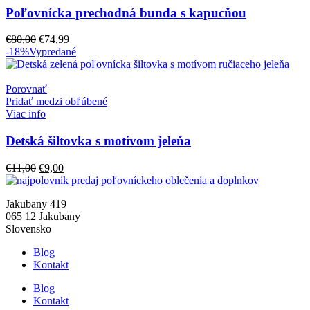
Poľovnícka prechodná bunda s kapucňou
Pôvodná
Aktuálna
€
80,00
€
74,99
cena
cena
-18%
Vypredané
bola:
je:
€80,00.
€74,99.
Porovnať
Pridať medzi obľúbené
Viac info
Detská šiltovka s motívom jeleňa
Pôvodná
Aktuálna
€
11,00
€
9,00
cena
cena
bola:
je:
Jakubany 419
€11,00.
€9,00.
065 12 Jakubany
Slovensko
Blog
Kontakt
Blog
Kontakt