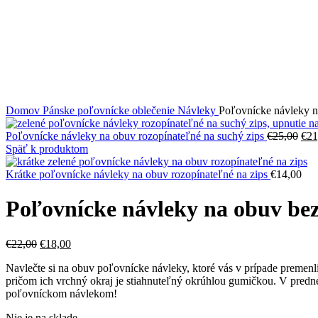
Kliknite sem ak chcete zväčšiť
Domov
Pánske poľovnícke oblečenie
Návleky
Poľovnícke návleky n
Pôv
Poľovnícke návleky na obuv rozopínateľné na suchý zips
€
25,00
€
21
cen
Späť k produktom
bola
€25
Krátke poľovnícke návleky na obuv rozopínateľné na zips
€
14,00
Poľovnícke návleky na obuv bez
Pôvodná
Aktuálna
€
22,00
€
18,00
cena
cena
Navlečte si na obuv poľovnícke návleky, ktoré vás v prípade premen
bola:
je:
pričom ich vrchný okraj je stiahnuteľný okrúhlou gumičkou. V prednej
€22,00.
€18,00.
poľovníckom návlekom!
Nie je na sklade