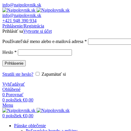
info@najpolovnik.sk
info@najpolovnik.sk
+421 948 390 934
Prihlásenie/Registrácia
Prihlásiť sa
Vytvorte si účet
Používateľské meno alebo e-mailová adresa
*
Heslo
*
Prihlásenie
Stratili ste heslo?
Zapamätať si
Vyhľadávať
Oblúbené
0
Porovnať
0
položiek
€
0,00
Menu
0
položiek
€
0,00
Pánske oblečenie
Poľovnícke bundy a mikiny