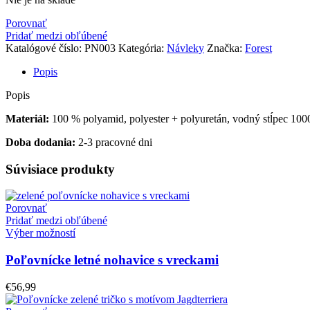
Porovnať
Pridať medzi obľúbené
Katalógové číslo:
PN003
Kategória:
Návleky
Značka:
Forest
Popis
Popis
Materiál:
100 % polyamid, polyester + polyuretán, vodný stĺpec 10
Doba dodania:
2-3 pracovné dni
Súvisiace produkty
Porovnať
Pridať medzi obľúbené
Výber možností
Poľovnícke letné nohavice s vreckami
€
56,99