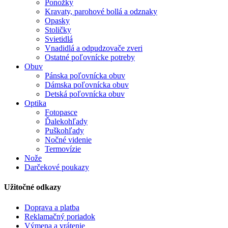
Ponožky
Kravaty, parohové bollá a odznaky
Opasky
Stoličky
Svietidlá
Vnadidlá a odpudzovače zveri
Ostatné poľovnícke potreby
Obuv
Pánska poľovnícka obuv
Dámska poľovnícka obuv
Detská poľovnícka obuv
Optika
Fotopasce
Ďalekohľady
Puškohľady
Nočné videnie
Termovízie
Nože
Darčekové poukazy
Užitočné odkazy
Doprava a platba
Reklamačný poriadok
Výmena a vrátenie