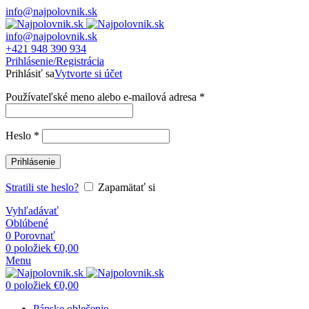
info@najpolovnik.sk
info@najpolovnik.sk
+421 948 390 934
Prihlásenie/Registrácia
Prihlásiť sa
Vytvorte si účet
Používateľské meno alebo e-mailová adresa
*
Heslo
*
Prihlásenie
Stratili ste heslo?
Zapamätať si
Vyhľadávať
Oblúbené
0
Porovnať
0
položiek
€
0,00
Menu
0
položiek
€
0,00
Pánske oblečenie