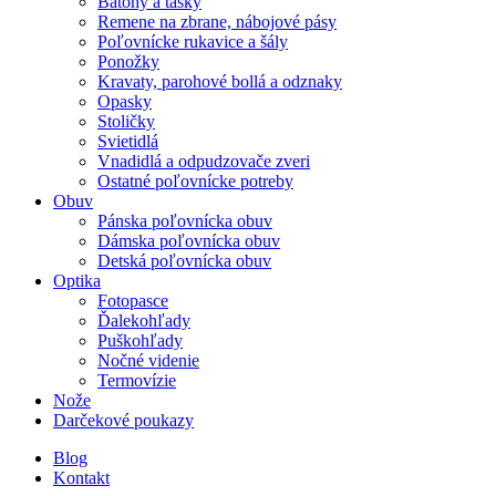
Batohy a tašky
Remene na zbrane, nábojové pásy
Poľovnícke rukavice a šály
Ponožky
Kravaty, parohové bollá a odznaky
Opasky
Stoličky
Svietidlá
Vnadidlá a odpudzovače zveri
Ostatné poľovnícke potreby
Obuv
Pánska poľovnícka obuv
Dámska poľovnícka obuv
Detská poľovnícka obuv
Optika
Fotopasce
Ďalekohľady
Puškohľady
Nočné videnie
Termovízie
Nože
Darčekové poukazy
Blog
Kontakt