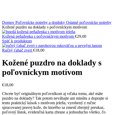
Kliknite sem ak chcete zväčšiť
Domov
Poľovnícke potreby a doplnky
Ostatné poľovnícke potreby
Kožené puzdro na doklady s poľovníckym motívom
Kožená peňaženka s poľovníckym motívom
€
29,00
Späť k produktom
Ručný ťahač zveri
€
18,00
Kožené puzdro na doklady s
poľovníckym motívom
€
18,00
Chcete byť originálnym poľovníkom aj vďaka tomu, aké máte
puzdro na doklady? Tak potom neváhajte ani minútu a doprajte si
tento praktický kúsok s motívom jeleňa, vyrobený z ručne
spracovanej pravej kože, do ktorého sa zmestí zbrojný preukaz,
poľovný lístok, evidenčná karta zbrane a jednoducho všetko, čo