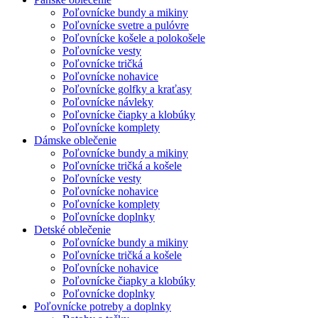
Poľovnícke bundy a mikiny
Poľovnícke svetre a pulóvre
Poľovnícke košele a polokošele
Poľovnícke vesty
Poľovnícke tričká
Poľovnícke nohavice
Poľovnícke golfky a kraťasy
Poľovnícke návleky
Poľovnícke čiapky a klobúky
Poľovnícke komplety
Dámske oblečenie
Poľovnícke bundy a mikiny
Poľovnícke tričká a košele
Poľovnícke vesty
Poľovnícke nohavice
Poľovnícke komplety
Poľovnícke doplnky
Detské oblečenie
Poľovnícke bundy a mikiny
Poľovnícke tričká a košele
Poľovnícke nohavice
Poľovnícke čiapky a klobúky
Poľovnícke doplnky
Poľovnícke potreby a doplnky