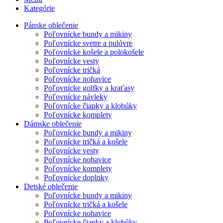
Kategórie
Pánske oblečenie
Poľovnícke bundy a mikiny
Poľovnícke svetre a pulóvre
Poľovnícke košele a polokošele
Poľovnícke vesty
Poľovnícke tričká
Poľovnícke nohavice
Poľovnícke golfky a kraťasy
Poľovnícke návleky
Poľovnícke čiapky a klobúky
Poľovnícke komplety
Dámske oblečenie
Poľovnícke bundy a mikiny
Poľovnícke tričká a košele
Poľovnícke vesty
Poľovnícke nohavice
Poľovnícke komplety
Poľovnícke doplnky
Detské oblečenie
Poľovnícke bundy a mikiny
Poľovnícke tričká a košele
Poľovnícke nohavice
Poľovnícke čiapky a klobúky