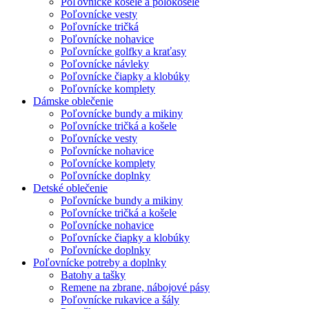
Poľovnícke košele a polokošele
Poľovnícke vesty
Poľovnícke tričká
Poľovnícke nohavice
Poľovnícke golfky a kraťasy
Poľovnícke návleky
Poľovnícke čiapky a klobúky
Poľovnícke komplety
Dámske oblečenie
Poľovnícke bundy a mikiny
Poľovnícke tričká a košele
Poľovnícke vesty
Poľovnícke nohavice
Poľovnícke komplety
Poľovnícke doplnky
Detské oblečenie
Poľovnícke bundy a mikiny
Poľovnícke tričká a košele
Poľovnícke nohavice
Poľovnícke čiapky a klobúky
Poľovnícke doplnky
Poľovnícke potreby a doplnky
Batohy a tašky
Remene na zbrane, nábojové pásy
Poľovnícke rukavice a šály