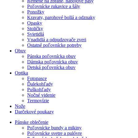
Remene na zbrane, nábojové pásy
Poľovnícke rukavice a šály
Ponožky
Kravaty, parohové bollá a odznaky
Opasky
Stoličky
Svietidlá
Vnadidlá a odpudzovače zveri
Ostatné poľovnícke potreby
Obuv
Pánska poľovnícka obuv
Dámska poľovnícka obuv
Detská poľovnícka obuv
Optika
Fotopasce
Ďalekohľady
Puškohľady
Nočné videnie
Termovízie
Nože
Darčekové poukazy
Pánske oblečenie
Poľovnícke bundy a mikiny
Poľovnícke svetre a pulóvre