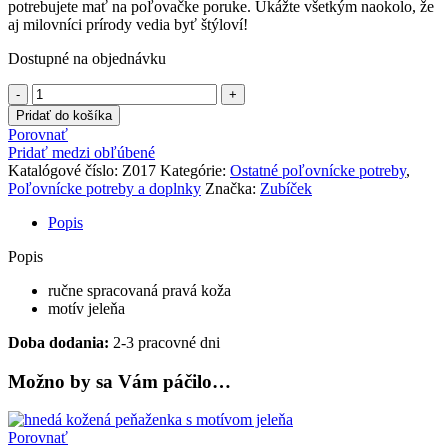
potrebujete mať na poľovačke poruke. Ukážte všetkým naokolo, že
aj milovníci prírody vedia byť štýloví!
Dostupné na objednávku
množstvo
Kožené
Pridať do košíka
puzdro
Porovnať
na
Pridať medzi obľúbené
doklady
Katalógové číslo:
Z017
Kategórie:
Ostatné poľovnícke potreby
,
s
Poľovnícke potreby a doplnky
Značka:
Zubíček
poľovníckym
motívom
Popis
Popis
ručne spracovaná pravá koža
motív jeleňa
Doba dodania:
2-3 pracovné dni
Možno by sa Vám páčilo…
Porovnať