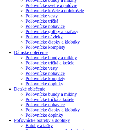
Poľovnícke bundy a mikiny
Poľovnícke svetre a pulóvre
Poľovnícke košele a polokošele
Poľovnícke vesty
Poľovnícke tričká
Poľovnícke nohavice
Poľovnícke golfky a kraťasy
Poľovnícke návleky
Poľovnícke čiapky a klobúky
Poľovnícke komplety
Dámske oblečenie
Poľovnícke bundy a mikiny
Poľovnícke tričká a košele
Poľovnícke vesty
Poľovnícke nohavice
Poľovnícke komplety
Poľovnícke doplnky
Detské oblečenie
Poľovnícke bundy a mikiny
Poľovnícke tričká a košele
Poľovnícke nohavice
Poľovnícke čiapky a klobúky
Poľovnícke doplnky
Poľovnícke potreby a doplnky
Batohy a tašky