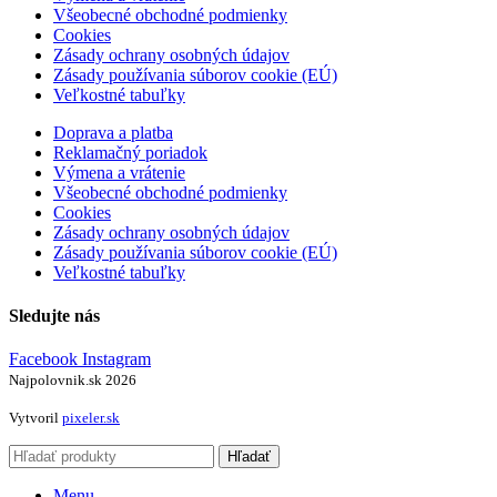
Všeobecné obchodné podmienky
Cookies
Zásady ochrany osobných údajov
Zásady používania súborov cookie (EÚ)
Veľkostné tabuľky
Doprava a platba
Reklamačný poriadok
Výmena a vrátenie
Všeobecné obchodné podmienky
Cookies
Zásady ochrany osobných údajov
Zásady používania súborov cookie (EÚ)
Veľkostné tabuľky
Sledujte nás
Facebook
Instagram
Najpolovnik.sk
2026
Vytvoril
pixeler.sk
Hľadať
Menu