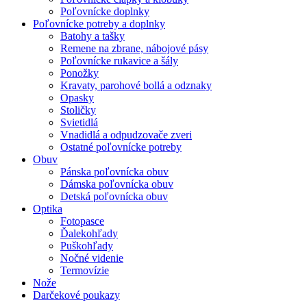
Poľovnícke doplnky
Poľovnícke potreby a doplnky
Batohy a tašky
Remene na zbrane, nábojové pásy
Poľovnícke rukavice a šály
Ponožky
Kravaty, parohové bollá a odznaky
Opasky
Stoličky
Svietidlá
Vnadidlá a odpudzovače zveri
Ostatné poľovnícke potreby
Obuv
Pánska poľovnícka obuv
Dámska poľovnícka obuv
Detská poľovnícka obuv
Optika
Fotopasce
Ďalekohľady
Puškohľady
Nočné videnie
Termovízie
Nože
Darčekové poukazy