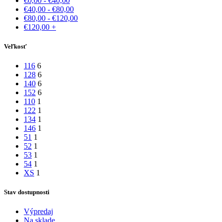
€
0,00
-
€
40,00
€
40,00
-
€
80,00
€
80,00
-
€
120,00
€
120,00
+
Veľkosť
116
6
128
6
140
6
152
6
110
1
122
1
134
1
146
1
51
1
52
1
53
1
54
1
XS
1
Stav dostupnosti
Výpredaj
Na sklade