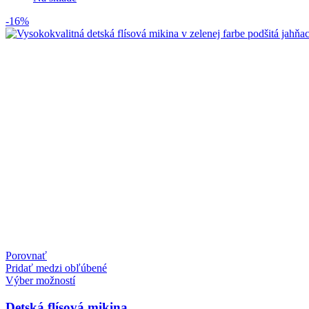
-16%
Porovnať
Pridať medzi obľúbené
Výber možností
Detská flísová mikina