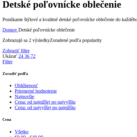
Detské poľovnícke oblečenie
Ponúkame štýlové a kvalitné detské poľovnícke oblečenie do každého
Domov
Detské poľovnícke oblečenie
Zobrazujú sa 2 výsledky
Zoradené podľa popularity
Zobraziť filter
Ukázať
24
36
72
Filtre
Zoradiť podľa
Oblúbenosť
Priemerné hodnotenie
Najnovšie
Cena: od najnižšej po najvyššiu
Cena: od najvyššej po najnižšiu
Cena
Všetko