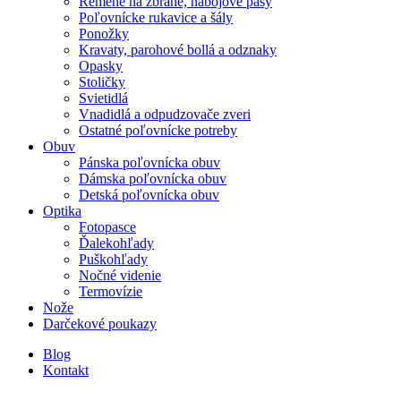
Remene na zbrane, nábojové pásy
Poľovnícke rukavice a šály
Ponožky
Kravaty, parohové bollá a odznaky
Opasky
Stoličky
Svietidlá
Vnadidlá a odpudzovače zveri
Ostatné poľovnícke potreby
Obuv
Pánska poľovnícka obuv
Dámska poľovnícka obuv
Detská poľovnícka obuv
Optika
Fotopasce
Ďalekohľady
Puškohľady
Nočné videnie
Termovízie
Nože
Darčekové poukazy
Blog
Kontakt