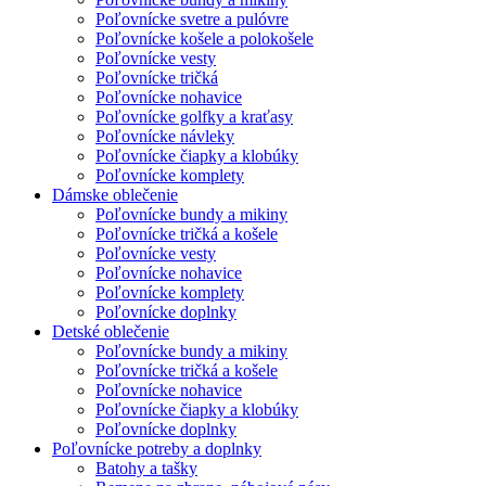
Poľovnícke svetre a pulóvre
Poľovnícke košele a polokošele
Poľovnícke vesty
Poľovnícke tričká
Poľovnícke nohavice
Poľovnícke golfky a kraťasy
Poľovnícke návleky
Poľovnícke čiapky a klobúky
Poľovnícke komplety
Dámske oblečenie
Poľovnícke bundy a mikiny
Poľovnícke tričká a košele
Poľovnícke vesty
Poľovnícke nohavice
Poľovnícke komplety
Poľovnícke doplnky
Detské oblečenie
Poľovnícke bundy a mikiny
Poľovnícke tričká a košele
Poľovnícke nohavice
Poľovnícke čiapky a klobúky
Poľovnícke doplnky
Poľovnícke potreby a doplnky
Batohy a tašky