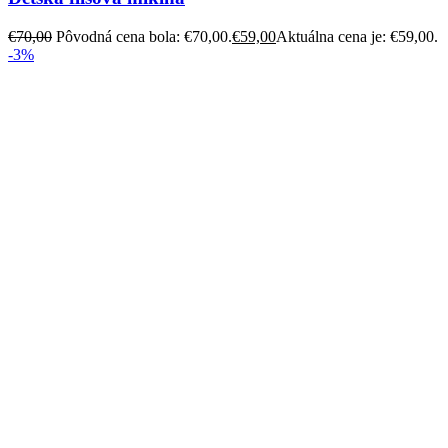
€
70,00
Pôvodná cena bola: €70,00.
€
59,00
Aktuálna cena je: €59,00.
-3%