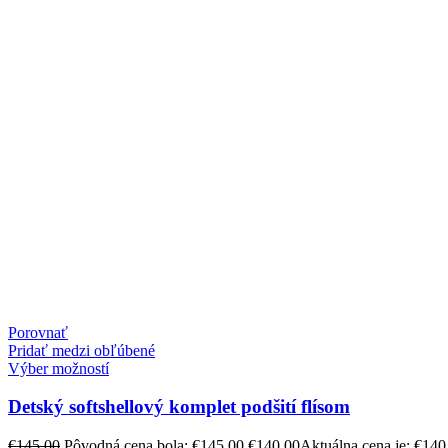
Porovnať
Pridať medzi obľúbené
Výber možností
Detský softshellový komplet podšití flísom
€
145,00
Pôvodná cena bola: €145,00.
€
140,00
Aktuálna cena je: €140