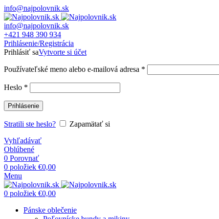
info@najpolovnik.sk
info@najpolovnik.sk
+421 948 390 934
Prihlásenie/Registrácia
Prihlásiť sa
Vytvorte si účet
Používateľské meno alebo e-mailová adresa
*
Heslo
*
Prihlásenie
Stratili ste heslo?
Zapamätať si
Vyhľadávať
Oblúbené
0
Porovnať
0
položiek
€
0,00
Menu
0
položiek
€
0,00
Pánske oblečenie
Poľovnícke bundy a mikiny